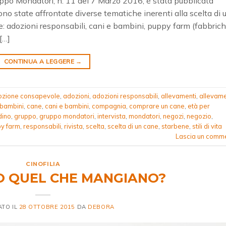
gruppo Mondatori, n. 11 del 7 Marzo 2016, è stata pubblicata
sono state affrontate diverse tematiche inerenti alla scelta di 
re: adozioni responsabili, cani e bambini, puppy farm (fabbric
 […]
CONTINUA A LEGGERE
→
ozione consapevole
,
adozioni
,
adozioni responsabili
,
allevamenti
,
allevame
bambini
,
cane
,
cani e bambini
,
compagnia
,
comprare un cane
,
età per
dino
,
gruppo
,
gruppo mondatori
,
intervista
,
mondatori
,
negozi
,
negozio
,
y farm
,
responsabili
,
rivista
,
scelta
,
scelta di un cane
,
starbene
,
stili di vita
Lascia un comm
CINOFILIA
NO QUEL CHE MANGIANO?
ATO IL
28 OTTOBRE 2015
DA
DEBORA