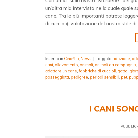
Cari amici, sulla rivista “Starbene“, del 
un’altra mia intervista nella quale quale 
cane. Tra le più importanti potrete legge
di cuccioli), valutazione del nostro stile di
Inserito in
Cinofilia
,
News
|
Taggato
adozione
,
ad
cani
,
allevamento
,
animali
,
animali da compagnia
,
adottare un cane
,
fabbriche di cuccioli
,
gatto
,
giar
passeggiata
,
pedigree
,
periodi sensibili
,
pet
,
pupp
I CANI SO
PUBBLIC