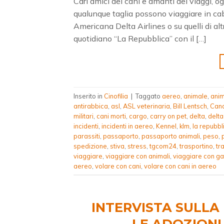
Cari amici dei cani e amanti dei viaggi, ogg
qualunque taglia possono viaggiare in cab
Americana Delta Airlines o su quelli di alt
quotidiano “La Repubblica” con il […]
Inserito in
Cinofilia
|
Taggato
aereo
,
animale
,
anim
antirabbica
,
asl
,
ASL veterinaria
,
Bill Lentsch
,
Can
militari
,
cani morti
,
cargo
,
carry on pet
,
delta
,
delta
incidenti
,
incidenti in aereo
,
Kennel
,
klm
,
la repubbl
parassiti
,
passaporto
,
passaporto animali
,
peso
,
spedizione
,
stiva
,
stress
,
tgcom24
,
trasportino
,
tr
viaggiare
,
viaggiare con animali
,
viaggiare con gat
aereo
,
volare con cani
,
volare con cani in aereo
INTERVISTA SULLA
LE ADOZIONI