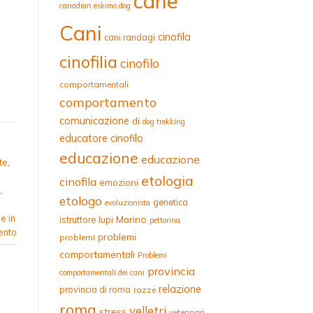
cane
i
canadian eskimo dog
Cani
cinofila
cani randagi
cinofilia
cinofilo
comportamentali
comportamento
comunicazione
di
dog trekking
educatore cinofilo
educazione
educazione
te
,
etologia
cinofila
emozioni
,
etologo
genetica
evoluzionista
e in
Marino
istruttore
lupi
pettorina
ento
problemi
problemi
comportamentali
Problemi
provincia
comportamentali dei cani
relazione
provincia di roma
razze
roma
velletri
stress
veterinari