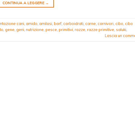
CONTINUA A LEGGERE
→
ntazione cani
,
amido
,
amilasi
,
barf
,
carboidrati
,
carne
,
carnivori
,
cibo
,
cibo
to
,
gene
,
geni
,
nutrizione
,
pesce
,
primitivi
,
razze
,
razze primitive
,
saluki
,
Lascia un comm