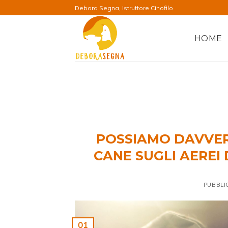
Salta
Debora Segna, Istruttore Cinofilo
ai
contenuti
HOME
POSSIAMO DAVVER
CANE SUGLI AEREI 
PUBBLI
01