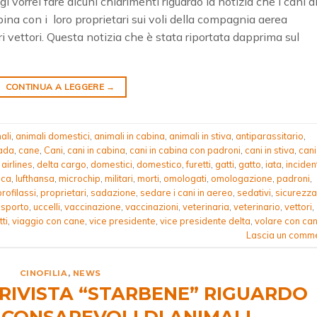
i vorrei fare alcuni chiarimenti riguardo la notizia che i cani d
ina con i loro proprietari sui voli della compagnia aerea
ri vettori. Questa notizia che è stata riportata dapprima sul
CONTINUA A LEGGERE
→
ali
,
animali domestici
,
animali in cabina
,
animali in stiva
,
antiparassitario
,
ada
,
cane
,
Cani
,
cani in cabina
,
cani in cabina con padroni
,
cani in stiva
,
cani
 airlines
,
delta cargo
,
domestici
,
domestico
,
furetti
,
gatti
,
gatto
,
iata
,
inciden
ica
,
lufthansa
,
microchip
,
militari
,
morti
,
omologati
,
omologazione
,
padroni
,
profilassi
,
proprietari
,
sadazione
,
sedare i cani in aereo
,
sedativi
,
sicurezza
asporto
,
uccelli
,
vaccinazione
,
vaccinazioni
,
veterinaria
,
veterinario
,
vettori
,
ti
,
viaggio con cane
,
vice presidente
,
vice presidente delta
,
volare con can
Lascia un comm
CINOFILIA
,
NEWS
 RIVISTA “STARBENE” RIGUARDO
 CONSAPEVOLI DI ANIMALI