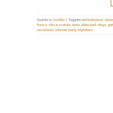
Inserito in
Cinofilia
|
Taggato
alimentazione
,
alime
fresco
,
cibo in scatola
,
dieta
,
dieta barf
,
dingo
,
gat
serotonina
,
siberian husky
,
triptofano