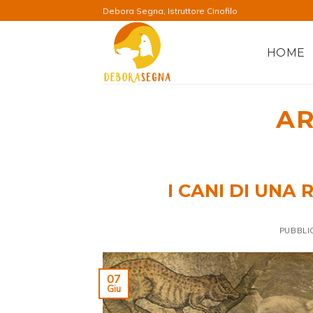
Salta
Debora Segna, Istruttore Cinofilo
ai
contenuti
HOME
AR
I CANI DI UNA
PUBBLI
07
Giu