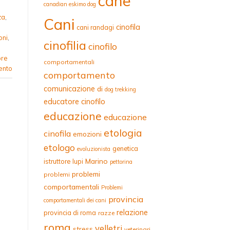
cane
canadian eskimo dog
za
,
Cani
cinofila
cani randagi
oni
,
cinofilia
cinofilo
ore
comportamentali
ento
comportamento
comunicazione
di
dog trekking
educatore cinofilo
educazione
educazione
etologia
cinofila
emozioni
etologo
genetica
evoluzionista
Marino
istruttore
lupi
pettorina
problemi
problemi
comportamentali
Problemi
provincia
comportamentali dei cani
relazione
provincia di roma
razze
roma
velletri
stress
veterinari