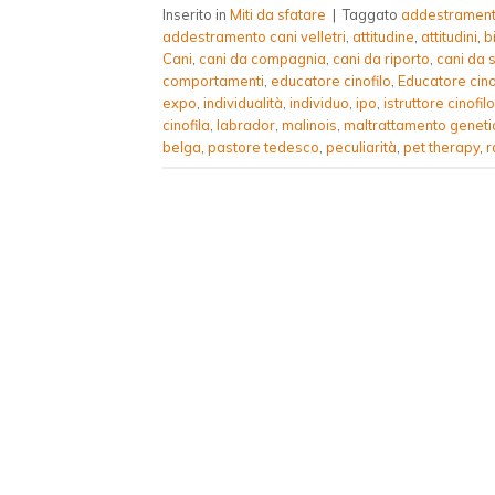
Inserito in
Miti da sfatare
|
Taggato
addestramen
addestramento cani velletri
,
attitudine
,
attitudini
,
b
Cani
,
cani da compagnia
,
cani da riporto
,
cani da 
comportamenti
,
educatore cinofilo
,
Educatore cino
expo
,
individualità
,
individuo
,
ipo
,
istruttore cinofilo
cinofila
,
labrador
,
malinois
,
maltrattamento geneti
belga
,
pastore tedesco
,
peculiarità
,
pet therapy
,
r