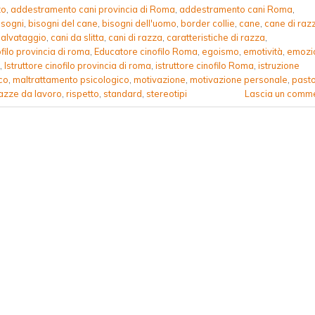
to
,
addestramento cani provincia di Roma
,
addestramento cani Roma
,
isogni
,
bisogni del cane
,
bisogni dell'uomo
,
border collie
,
cane
,
cane di raz
salvataggio
,
cani da slitta
,
cani di razza
,
caratteristiche di razza
,
filo provincia di roma
,
Educatore cinofilo Roma
,
egoismo
,
emotività
,
emozi
,
Istruttore cinofilo provincia di roma
,
istruttore cinofilo Roma
,
istruzione
co
,
maltrattamento psicologico
,
motivazione
,
motivazione personale
,
past
azze da lavoro
,
rispetto
,
standard
,
stereotipi
Lascia un comm