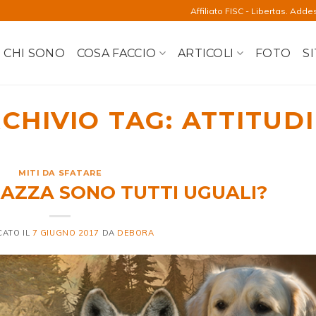
Affiliato FISC - Libertas. Adde
CHI SONO
COSA FACCIO
ARTICOLI
FOTO
SI
CHIVIO TAG:
ATTITUD
MITI DA SFATARE
 RAZZA SONO TUTTI UGUALI?
CATO IL
7 GIUGNO 2017
DA
DEBORA