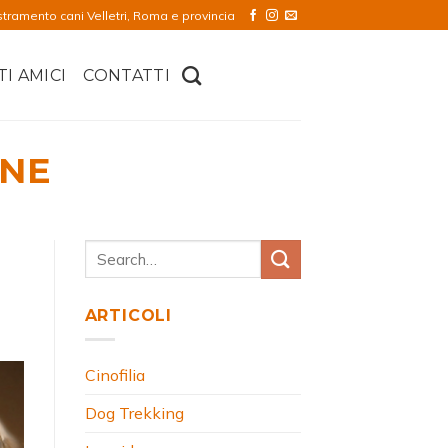
stramento cani Velletri, Roma e provincia
TI AMICI
CONTATTI
INE
ARTICOLI
Cinofilia
Dog Trekking