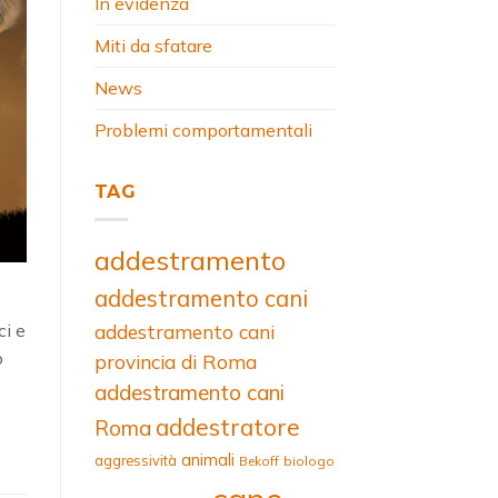
In evidenza
Miti da sfatare
News
Problemi comportamentali
TAG
addestramento
addestramento cani
ci e
addestramento cani
o
provincia di Roma
addestramento cani
addestratore
Roma
animali
aggressività
Bekoff
biologo