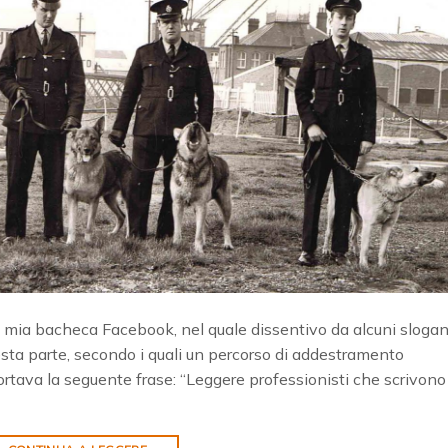
la mia bacheca Facebook, nel quale dissentivo da alcuni sloga
sta parte, secondo i quali un percorso di addestramento
portava la seguente frase: “Leggere professionisti che scrivono