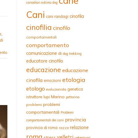
cane
canadian eskimo dog
Cani
cinofila
cani randagi
cinofilia
cinofilo
e
,
comportamentali
di
comportamento
ento
comunicazione
di
dog trekking
educatore cinofilo
educazione
educazione
etologia
cinofila
emozioni
etologo
genetica
evoluzionista
Marino
istruttore
lupi
pettorina
problemi
problemi
comportamentali
Problemi
provincia
comportamentali dei cani
relazione
provincia di roma
razze
roma
velletri
stress
veterinari