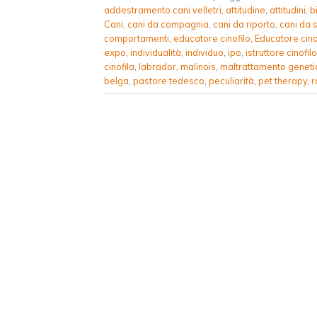
addestramento cani velletri
,
attitudine
,
attitudini
,
b
Cani
,
cani da compagnia
,
cani da riporto
,
cani da 
comportamenti
,
educatore cinofilo
,
Educatore cino
expo
,
individualità
,
individuo
,
ipo
,
istruttore cinofilo
cinofila
,
labrador
,
malinois
,
maltrattamento geneti
belga
,
pastore tedesco
,
peculiarità
,
pet therapy
,
r