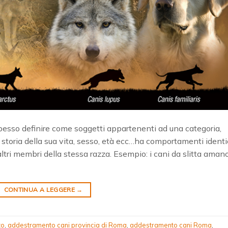
 spesso definire come soggetti appartenenti ad una categoria,
 storia della sua vita, sesso, età ecc…ha comportamenti identi
li altri membri della stessa razza. Esempio: i cani da slitta aman
CONTINUA A LEGGERE
→
to
,
addestramento cani provincia di Roma
,
addestramento cani Roma
,