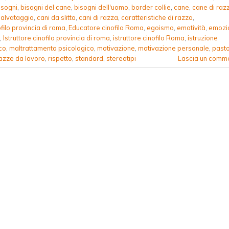
isogni
,
bisogni del cane
,
bisogni dell'uomo
,
border collie
,
cane
,
cane di raz
salvataggio
,
cani da slitta
,
cani di razza
,
caratteristiche di razza
,
filo provincia di roma
,
Educatore cinofilo Roma
,
egoismo
,
emotività
,
emozi
,
Istruttore cinofilo provincia di roma
,
istruttore cinofilo Roma
,
istruzione
co
,
maltrattamento psicologico
,
motivazione
,
motivazione personale
,
past
azze da lavoro
,
rispetto
,
standard
,
stereotipi
Lascia un comm