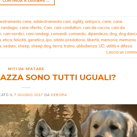
CONTINUA A LEGGERE
→
estramento cane
,
addestramento cani
,
agility
,
antrpico
,
cane
,
cane
 randagio
,
cane riferito
,
Cani
,
cani conduttori
,
cani da caccia
,
cani da
i
,
cani nordici
,
cani randagi
,
comandi
,
comando
,
dipendeza
,
dog
,
dog danc
a
,
etica
,
felicità
,
genetica
,
ipo
,
istinto predatorio
,
libertà
,
memoria
,
memoria 
a
,
seduto
,
sheep
,
sheep dog
,
terra
,
traino
,
ubbidienza
,
UD
,
utilità e difesa
Lascia un comm
MITI DA SFATARE
 RAZZA SONO TUTTI UGUALI?
CATO IL
7 GIUGNO 2017
DA
DEBORA