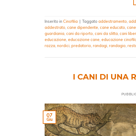
Inserito in
Cinofilia
|
Taggato
addestramento
,
add
addestrato
,
cane dipendente
,
cane educato
,
cane
guardiania
,
cani da riporto
,
cani da slitta
,
cani liber
educazione
,
educazione cane
,
educazione cinofil
razza
,
nordici
,
predatorio
,
randagi
,
randagio
,
rest
I CANI DI UNA
PUBBLI
07
Giu