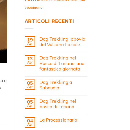
veterinario
ARTICOLI RECENTI
Dog Trekking Ippovia
19
Apr
del Vulcano Laziale
Dog Trekking nel
13
Apr
Bosco di Lariano, una
fantastica giornata
ci e
Dog Trekking a
05
Apr
Sabaudia
o
Dog Trekking nel
05
Apr
bosco di Lariano
La Processionaria
04
Apr