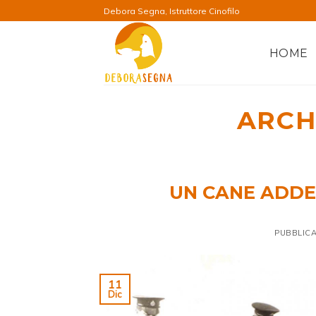
Salta
Debora Segna, Istruttore Cinofilo
ai
contenuti
HOME
ARCH
UN CANE ADDE
PUBBLICA
11
Dic