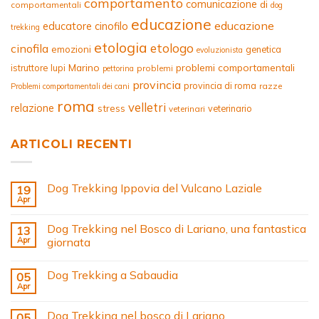
comportamento
comunicazione
di
comportamentali
dog
educazione
educazione
educatore cinofilo
trekking
etologia
etologo
cinofila
emozioni
genetica
evoluzionista
Marino
problemi comportamentali
istruttore
lupi
problemi
pettorina
provincia
provincia di roma
razze
Problemi comportamentali dei cani
roma
velletri
relazione
stress
veterinario
veterinari
ARTICOLI RECENTI
Dog Trekking Ippovia del Vulcano Laziale
19
Apr
Dog Trekking nel Bosco di Lariano, una fantastica
13
Apr
giornata
Dog Trekking a Sabaudia
05
Apr
Dog Trekking nel bosco di Lariano
05