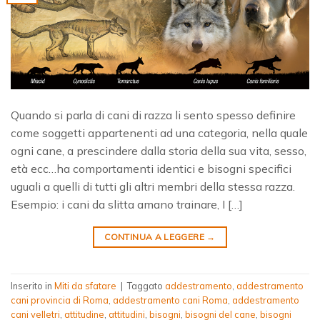
Quando si parla di cani di razza li sento spesso definire
come soggetti appartenenti ad una categoria, nella quale
ogni cane, a prescindere dalla storia della sua vita, sesso,
età ecc…ha comportamenti identici e bisogni specifici
uguali a quelli di tutti gli altri membri della stessa razza.
Esempio: i cani da slitta amano trainare, I […]
CONTINUA A LEGGERE
→
Inserito in
Miti da sfatare
|
Taggato
addestramento
,
addestramento
cani provincia di Roma
,
addestramento cani Roma
,
addestramento
cani velletri
,
attitudine
,
attitudini
,
bisogni
,
bisogni del cane
,
bisogni