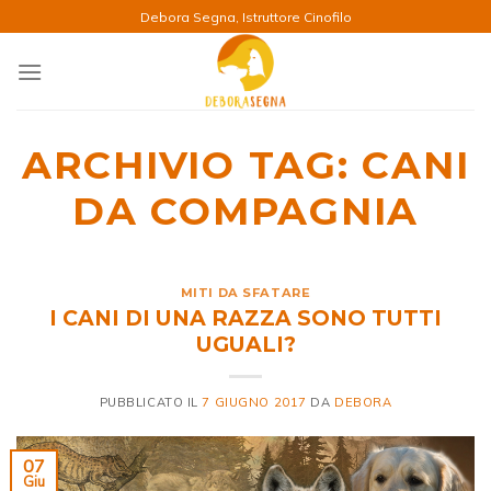
Salta
Debora Segna, Istruttore Cinofilo
ai
contenuti
ARCHIVIO TAG:
CANI
DA COMPAGNIA
MITI DA SFATARE
I CANI DI UNA RAZZA SONO TUTTI
UGUALI?
PUBBLICATO IL
7 GIUGNO 2017
DA
DEBORA
07
Giu