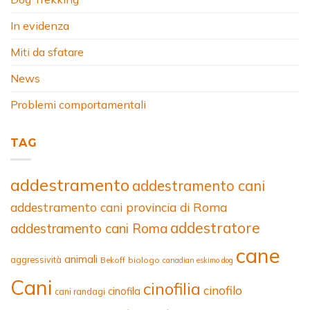
In evidenza
Miti da sfatare
News
Problemi comportamentali
TAG
addestramento
addestramento cani
addestramento cani provincia di Roma
addestratore
addestramento cani Roma
cane
animali
aggressività
Bekoff
biologo
canadian eskimo dog
Cani
cinofilia
cinofilo
cinofila
cani randagi