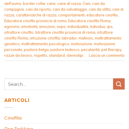
dell'uomo
,
border collie
,
cane
,
cane di razza
,
Cani
,
cani da
compagnia
,
cani da riporto
,
cani da salvataggio
,
cani da slitta
,
cani di
razza
,
caratteristiche di razza
,
comportamenti
,
educatore cinofilo
,
Educatore cinofilo provincia di roma
,
Educatore cinofilo Roma
,
egoismo
,
emotività
,
emozioni
,
expo
,
individualità
,
individuo
,
ipo
,
istruttore cinofilo
,
Istruttore cinofilo provincia di roma
,
istruttore
cinofilo Roma
,
istruzione cinofila
,
labrador
,
malinois
,
maltrattamento
genetico
,
maltrattamento psicologico
,
motivazione
,
motivazione
personale
,
pastore belga
,
pastore tedesco
,
peculiarità
,
pet therapy
,
razze da lavoro
,
rispetto
,
standard
,
stereotipi
Lascia un commento
ARTICOLI
Cinofilia
Dog Trekking