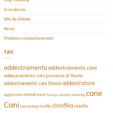
In evidenza
Miti da sfatare
News
Problemi comportamentali
TAG
addestramento
addestramento cani
addestramento cani provincia di Roma
addestratore
addestramento cani Roma
cane
animali
aggressività
Bekoff
biologo
canadian eskimo dog
Cani
cinofilia
cinofilo
cinofila
cani randagi