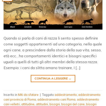
Quando si parla di cani di razza li sento spesso definire
come soggetti appartenenti ad una categoria, nella quale
ogni cane, a prescindere dalla storia della sua vita, sesso,
età ecc…ha comportamenti identici e bisogni specifici
uguali a quelli di tutti gli altri membri della stessa razza.
Esempio: i cani da slitta amano trainare, I […]
CONTINUA A LEGGERE
→
Inserito in
Miti da sfatare
|
Taggato
addestramento
,
addestramento
cani provincia di Roma
,
addestramento cani Roma
,
addestramento
cani velletri
,
attitudine
,
attitudini
,
bisogni
,
bisogni del cane
,
bisogni