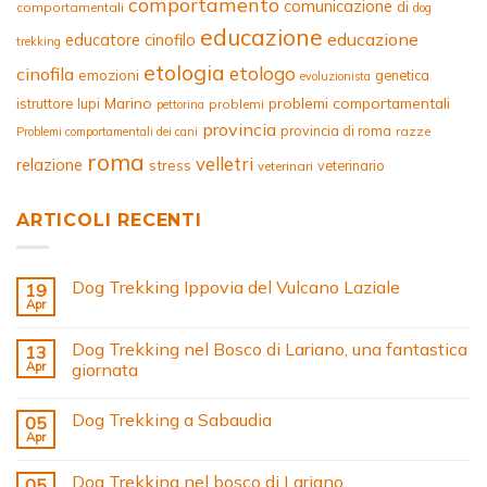
comportamento
comunicazione
di
comportamentali
dog
educazione
educazione
educatore cinofilo
trekking
etologia
etologo
cinofila
emozioni
genetica
evoluzionista
Marino
problemi comportamentali
istruttore
lupi
problemi
pettorina
provincia
provincia di roma
razze
Problemi comportamentali dei cani
roma
velletri
relazione
stress
veterinario
veterinari
ARTICOLI RECENTI
Dog Trekking Ippovia del Vulcano Laziale
19
Apr
Dog Trekking nel Bosco di Lariano, una fantastica
13
Apr
giornata
Dog Trekking a Sabaudia
05
Apr
Dog Trekking nel bosco di Lariano
05