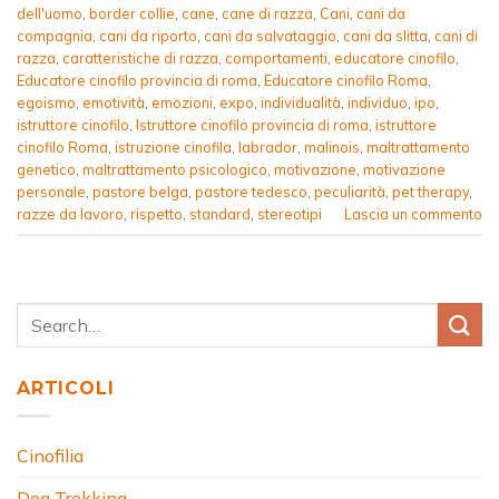
dell'uomo
,
border collie
,
cane
,
cane di razza
,
Cani
,
cani da
compagnia
,
cani da riporto
,
cani da salvataggio
,
cani da slitta
,
cani di
razza
,
caratteristiche di razza
,
comportamenti
,
educatore cinofilo
,
Educatore cinofilo provincia di roma
,
Educatore cinofilo Roma
,
egoismo
,
emotività
,
emozioni
,
expo
,
individualità
,
individuo
,
ipo
,
istruttore cinofilo
,
Istruttore cinofilo provincia di roma
,
istruttore
cinofilo Roma
,
istruzione cinofila
,
labrador
,
malinois
,
maltrattamento
genetico
,
maltrattamento psicologico
,
motivazione
,
motivazione
personale
,
pastore belga
,
pastore tedesco
,
peculiarità
,
pet therapy
,
razze da lavoro
,
rispetto
,
standard
,
stereotipi
Lascia un commento
ARTICOLI
Cinofilia
Dog Trekking