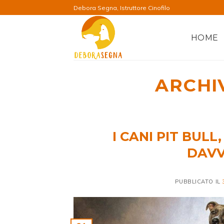
Salta
Debora Segna, Istruttore Cinofilo
ai
contenuti
HOME
ARCHI
I CANI PIT BULL
DAVV
PUBBLICATO IL