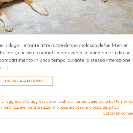
rrier, i dogo… e tante altre razze di tipo molossoide/bull-terrier,
ri cani), caccia e combattimenti verso selvaggina e la difesa,
combattimento in poco tempo, durante la stessa interazione.
i […]
CONTINUA A LEGGERE
→
ivi
,
aggressività
,
aggressivo
,
amstaff
,
bull terrier
,
cane
,
cane bull terrier
,
c
minananza
,
memoria di razza
,
molossi
,
molosso
,
molossoide
,
pit bull
,
Lascia un comm