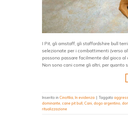
I Pit, gli amstaff, gli staffordshire bull te
selezionate per i combattimenti (verso alt
possono passare facilmente dal gioco al 
Non sono cani come gli altri, per quanto s
Inserito in
Cinofilia
,
In evidenza
|
Taggato
aggress
dominante
,
cane pit bull
,
Cani
,
dogo argentino
,
do
ritualizzazione