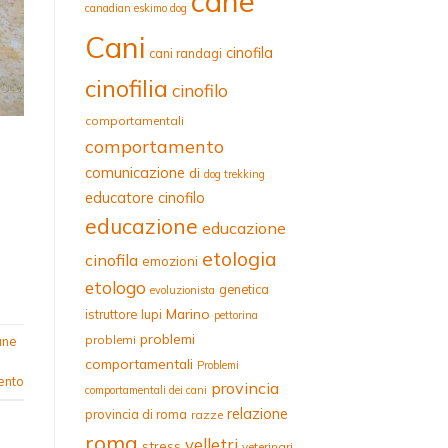
cane
canadian eskimo dog
Cani
cinofila
cani randagi
cinofilia
cinofilo
comportamentali
comportamento
comunicazione
di
dog trekking
educatore cinofilo
educazione
educazione
etologia
cinofila
emozioni
etologo
genetica
evoluzionista
Marino
istruttore
lupi
pettorina
problemi
problemi
ane
comportamentali
Problemi
ento
provincia
comportamentali dei cani
relazione
provincia di roma
razze
roma
velletri
stress
veterinari