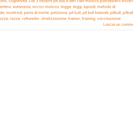
ismo
,
cognitività
,
Dal 3 ottobre pit bull e altri cani molossi potrebbero esser
entino
,
eutanasia
,
incroci molossi
,
legge
,
leggi
,
lupoidi
,
metodo di
ide
,
montreal
,
pena di morte
,
petizione
,
pit bull
,
pit bull bannati
,
pitbull
,
pitbul
azza
,
razze
,
rottweiler
,
strelizzazione
,
trainer
,
training
,
vaccinazione
Lascia un comm