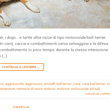
rrier, i dogo… e tante altre razze di tipo molossoide/bull-terrier,
ri cani), caccia e combattimenti verso selvaggina e la difesa,
combattimento in poco tempo, durante la stessa interazione.
i […]
CONTINUA A LEGGERE
→
ivi
,
aggressività
,
aggressivo
,
amstaff
,
bull terrier
,
cane
,
cane bull terrier
,
c
minananza
,
memoria di razza
,
molossi
,
molosso
,
molossoide
,
pit bull
,
Lascia un comm
CINOFILIA