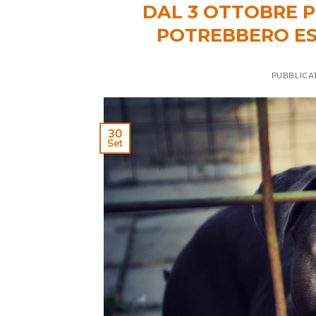
DAL 3 OTTOBRE P
POTREBBERO ES
PUBBLICA
30
Set