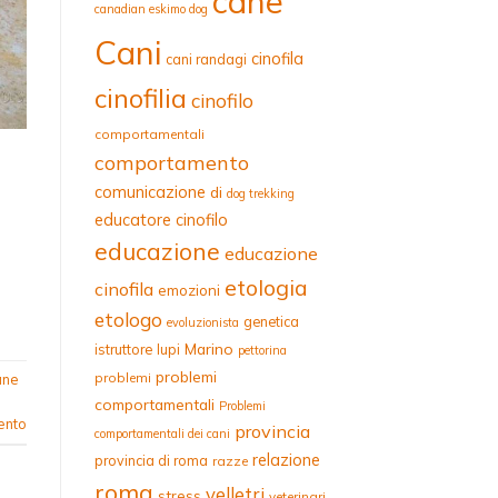
cane
canadian eskimo dog
Cani
cinofila
cani randagi
cinofilia
cinofilo
comportamentali
comportamento
comunicazione
di
dog trekking
educatore cinofilo
educazione
educazione
etologia
cinofila
emozioni
etologo
genetica
evoluzionista
Marino
istruttore
lupi
pettorina
problemi
problemi
ane
comportamentali
Problemi
ento
provincia
comportamentali dei cani
relazione
provincia di roma
razze
roma
velletri
stress
veterinari