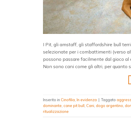
I Pit, gli amstaff, gli staffordshire bull te
selezionate per i combattimenti (verso alt
possono passare facilmente dal gioco al 
Non sono cani come gli altri, per quanto s
Inserito in
Cinofilia
,
In evidenza
|
Taggato
aggress
dominante
,
cane pit bull
,
Cani
,
dogo argentino
,
do
ritualizzazione