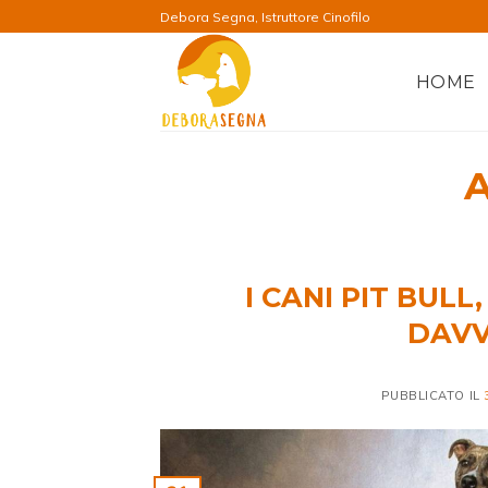
Salta
Debora Segna, Istruttore Cinofilo
ai
contenuti
HOME
I CANI PIT BULL
DAVV
PUBBLICATO IL