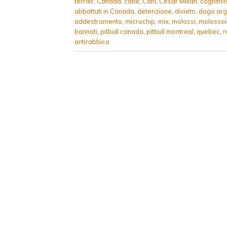
terrier
,
Canada
,
cane
,
Cani
,
Cesar Millan
,
cognitiv
abbattuti in Canada
,
detenzione
,
divieto
,
dogo arg
addestramento
,
microchip
,
mix
,
molossi
,
molosso
bannati
,
pitbull canada
,
pitbull montreal
,
quebec
,
r
antirabbica