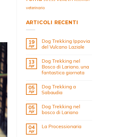
veterinario
ARTICOLI RECENTI
Dog Trekking Ippovia
19
Apr
del Vulcano Laziale
Dog Trekking nel
13
Apr
Bosco di Lariano, una
fantastica giornata
Dog Trekking a
05
Apr
Sabaudia
Dog Trekking nel
05
Apr
bosco di Lariano
La Processionaria
04
Apr