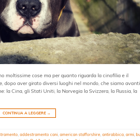
no moltissime cose ma per quanto riguarda la cinofilia e il
e, dopo aver girato diversi luoghi nel mondo, che siamo avanti
 la Cina, gli Stati Uniti, la Norvegia la Svizzera, la Russia, la
CONTINUA A LEGGERE
→
tramento
,
addestramento cani
,
american stafforshire
,
antirabbica
,
armi
,
bu