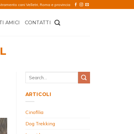
stramento cani Velletri, Roma e provincia
TI AMICI
CONTATTI
L
ARTICOLI
Cinofilia
Dog Trekking