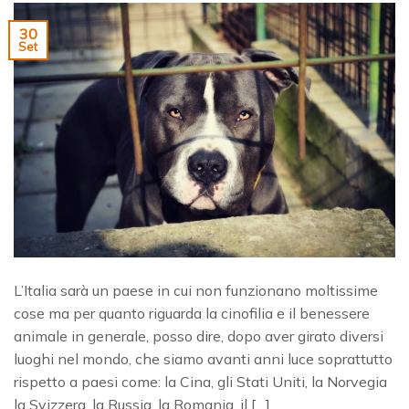
30
Set
L’Italia sarà un paese in cui non funzionano moltissime
cose ma per quanto riguarda la cinofilia e il benessere
animale in generale, posso dire, dopo aver girato diversi
luoghi nel mondo, che siamo avanti anni luce soprattutto
rispetto a paesi come: la Cina, gli Stati Uniti, la Norvegia
la Svizzera, la Russia, la Romania, il […]