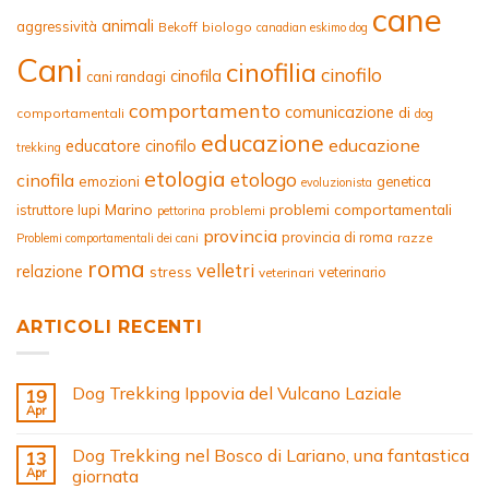
cane
animali
aggressività
Bekoff
biologo
canadian eskimo dog
Cani
cinofilia
cinofilo
cinofila
cani randagi
comportamento
comunicazione
di
comportamentali
dog
educazione
educazione
educatore cinofilo
trekking
etologia
etologo
cinofila
emozioni
genetica
evoluzionista
Marino
problemi comportamentali
istruttore
lupi
problemi
pettorina
provincia
provincia di roma
razze
Problemi comportamentali dei cani
roma
velletri
relazione
stress
veterinario
veterinari
ARTICOLI RECENTI
Dog Trekking Ippovia del Vulcano Laziale
19
Apr
Dog Trekking nel Bosco di Lariano, una fantastica
13
Apr
giornata