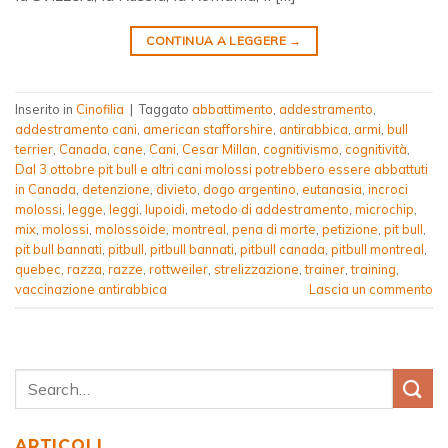
CONTINUA A LEGGERE
→
Inserito in
Cinofilia
|
Taggato
abbattimento
,
addestramento
,
addestramento cani
,
american stafforshire
,
antirabbica
,
armi
,
bull
terrier
,
Canada
,
cane
,
Cani
,
Cesar Millan
,
cognitivismo
,
cognitività
,
Dal 3 ottobre pit bull e altri cani molossi potrebbero essere abbattuti
in Canada
,
detenzione
,
divieto
,
dogo argentino
,
eutanasia
,
incroci
molossi
,
legge
,
leggi
,
lupoidi
,
metodo di addestramento
,
microchip
,
mix
,
molossi
,
molossoide
,
montreal
,
pena di morte
,
petizione
,
pit bull
,
pit bull bannati
,
pitbull
,
pitbull bannati
,
pitbull canada
,
pitbull montreal
,
quebec
,
razza
,
razze
,
rottweiler
,
strelizzazione
,
trainer
,
training
,
vaccinazione antirabbica
Lascia un commento
ARTICOLI