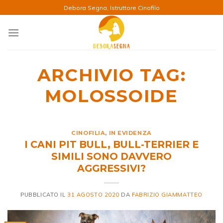
Salta
Debora Segna, Istruttore Cinofilo
ai
contenuti
ARCHIVIO TAG:
MOLOSSOIDE
CINOFILIA
,
IN EVIDENZA
I CANI PIT BULL, BULL-TERRIER E
SIMILI SONO DAVVERO
AGGRESSIVI?
PUBBLICATO IL
31 AGOSTO 2020
DA
FABRIZIO GIAMMATTEO