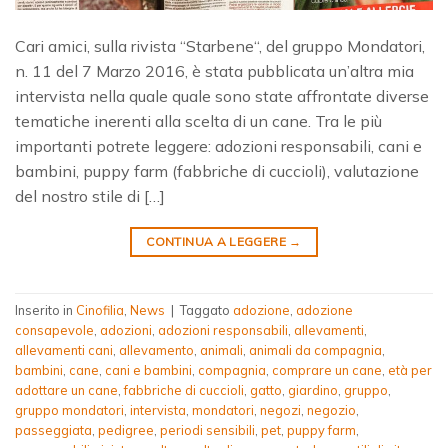
Cari amici, sulla rivista “Starbene“, del gruppo Mondatori,
n. 11 del 7 Marzo 2016, è stata pubblicata un’altra mia
intervista nella quale quale sono state affrontate diverse
tematiche inerenti alla scelta di un cane. Tra le più
importanti potrete leggere: adozioni responsabili, cani e
bambini, puppy farm (fabbriche di cuccioli), valutazione
del nostro stile di […]
CONTINUA A LEGGERE
→
Inserito in
Cinofilia
,
News
|
Taggato
adozione
,
adozione
consapevole
,
adozioni
,
adozioni responsabili
,
allevamenti
,
allevamenti cani
,
allevamento
,
animali
,
animali da compagnia
,
bambini
,
cane
,
cani e bambini
,
compagnia
,
comprare un cane
,
età per
adottare un cane
,
fabbriche di cuccioli
,
gatto
,
giardino
,
gruppo
,
gruppo mondatori
,
intervista
,
mondatori
,
negozi
,
negozio
,
passeggiata
,
pedigree
,
periodi sensibili
,
pet
,
puppy farm
,