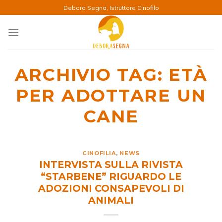
Salta
Debora Segna, Istruttore Cinofilo
ai
contenuti
ARCHIVIO TAG:
ETÀ
PER ADOTTARE UN
CANE
CINOFILIA
,
NEWS
INTERVISTA SULLA RIVISTA
“STARBENE” RIGUARDO LE
ADOZIONI CONSAPEVOLI DI
ANIMALI