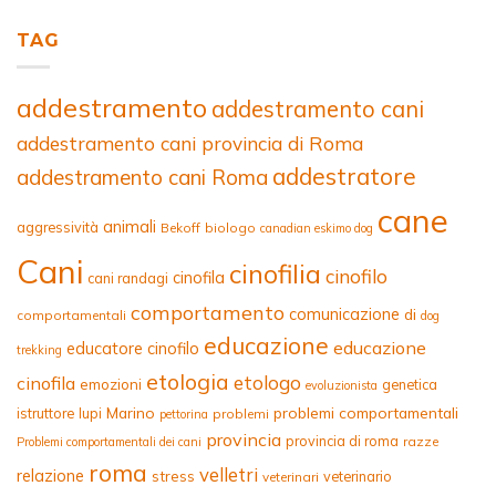
TAG
addestramento
addestramento cani
addestramento cani provincia di Roma
addestratore
addestramento cani Roma
cane
animali
aggressività
Bekoff
biologo
canadian eskimo dog
Cani
cinofilia
cinofilo
cinofila
cani randagi
comportamento
comunicazione
di
comportamentali
dog
educazione
educazione
educatore cinofilo
trekking
etologia
etologo
cinofila
emozioni
genetica
evoluzionista
Marino
problemi comportamentali
istruttore
lupi
problemi
pettorina
provincia
provincia di roma
razze
Problemi comportamentali dei cani
roma
velletri
relazione
stress
veterinario
veterinari