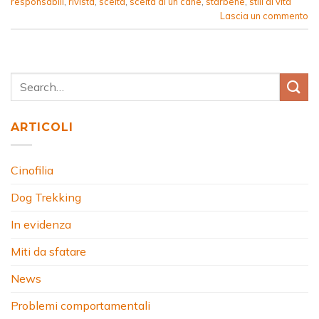
responsabili
,
rivista
,
scelta
,
scelta di un cane
,
starbene
,
stili di vita
Lascia un commento
ARTICOLI
Cinofilia
Dog Trekking
In evidenza
Miti da sfatare
News
Problemi comportamentali