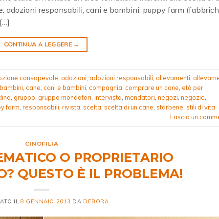
re: adozioni responsabili, cani e bambini, puppy farm (fabbric
 […]
CONTINUA A LEGGERE
→
ozione consapevole
,
adozioni
,
adozioni responsabili
,
allevamenti
,
allevame
bambini
,
cane
,
cani e bambini
,
compagnia
,
comprare un cane
,
età per
dino
,
gruppo
,
gruppo mondatori
,
intervista
,
mondatori
,
negozi
,
negozio
,
y farm
,
responsabili
,
rivista
,
scelta
,
scelta di un cane
,
starbene
,
stili di vita
Lascia un comm
CINOFILIA
EMATICO O PROPRIETARIO
? QUESTO È IL PROBLEMA!
ATO IL
8 GENNAIO 2013
DA
DEBORA