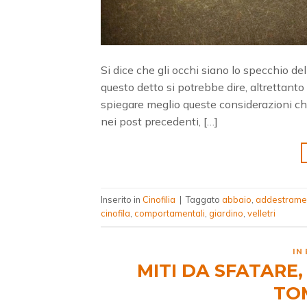
Si dice che gli occhi siano lo specchio de
questo detto si potrebbe dire, altrettanto
spiegare meglio queste considerazioni che
nei post precedenti, […]
Inserito in
Cinofilia
|
Taggato
abbaio
,
addestrame
cinofila
,
comportamentali
,
giardino
,
velletri
IN
MITI DA SFATARE,
TO