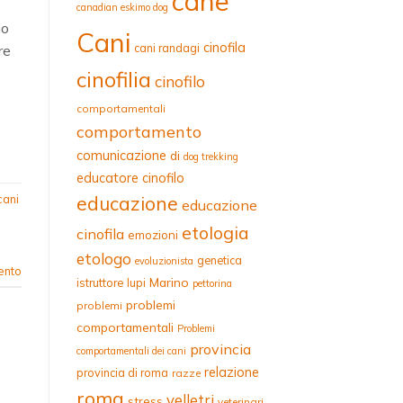
cane
canadian eskimo dog
io
Cani
cinofila
cani randagi
re
cinofilia
cinofilo
comportamentali
comportamento
comunicazione
di
dog trekking
educatore cinofilo
educazione
cani
educazione
etologia
cinofila
emozioni
etologo
genetica
evoluzionista
ento
Marino
istruttore
lupi
pettorina
problemi
problemi
comportamentali
Problemi
provincia
comportamentali dei cani
relazione
provincia di roma
razze
roma
velletri
stress
veterinari