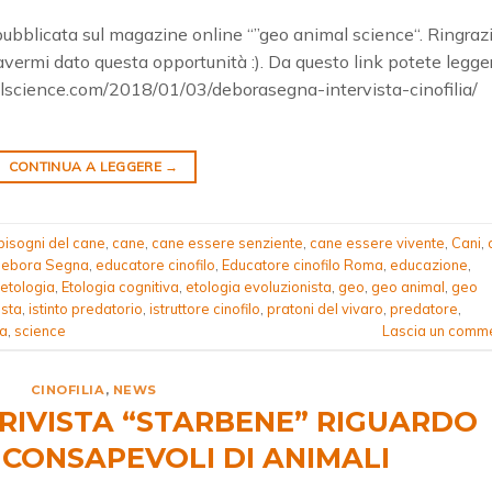
 pubblicata sul magazine online “”geo animal science“. Ringraz
 avermi dato questa opportunità :). Da questo link potete legge
alscience.com/2018/01/03/deborasegna-intervista-cinofilia/
CONTINUA A LEGGERE
→
bisogni del cane
,
cane
,
cane essere senziente
,
cane essere vivente
,
Cani
,
ebora Segna
,
educatore cinofilo
,
Educatore cinofilo Roma
,
educazione
,
etologia
,
Etologia cognitiva
,
etologia evoluzionista
,
geo
,
geo animal
,
geo
ista
,
istinto predatorio
,
istruttore cinofilo
,
pratoni del vivaro
,
predatore
,
a
,
science
Lascia un comm
CINOFILIA
,
NEWS
 RIVISTA “STARBENE” RIGUARDO
 CONSAPEVOLI DI ANIMALI