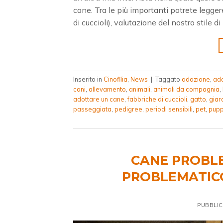
cane. Tra le più importanti potrete legge
di cuccioli), valutazione del nostro stile di
Inserito in
Cinofilia
,
News
|
Taggato
adozione
,
ad
cani
,
allevamento
,
animali
,
animali da compagnia
,
adottare un cane
,
fabbriche di cuccioli
,
gatto
,
giar
passeggiata
,
pedigree
,
periodi sensibili
,
pet
,
pupp
CANE PROBL
PROBLEMATICO
PUBBLIC