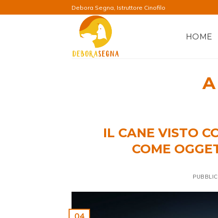
Salta
Debora Segna, Istruttore Cinofilo
ai
contenuti
HOME
A
IL CANE VISTO C
COME OGGET
PUBBLIC
04