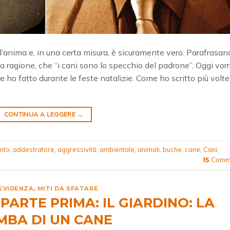
ll’anima e, in una certa misura, è sicuramente vero. Parafrasan
 a ragione, che “i cani sono lo specchio del padrone”. Oggi vorr
 ho fatto durante le feste natalizie. Come ho scritto più volte
CONTINUA A LEGGERE
→
nto
,
addestratore
,
aggressività
,
ambientale
,
animali
,
buche
,
cane
,
Cani
,
Comme
15
 EVIDENZA
,
MITI DA SFATARE
 PARTE PRIMA: IL GIARDINO: LA
MBA DI UN CANE