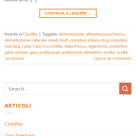
CONTINUA A LEGGERE
→
Inserito in
Cinofilia
|
Taggato
alimentazione
,
alimentazione fresca
,
alimentazione naturale
,
amidi
,
barf
,
canadian eskimo dog
,
canadian
inuit dog
,
cane
,
Cani
,
crocchette
,
dieta fresca
,
digestione
,
endorfine
,
gene amilasi
,
geni
,
preferenze
,
preferenze alimentari
,
scelta
,
scelte
,
serotonina
Lascia un commento
ARTICOLI
Cinofilia
Dog Trekking