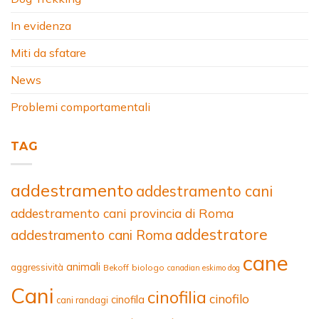
In evidenza
Miti da sfatare
News
Problemi comportamentali
TAG
addestramento
addestramento cani
addestramento cani provincia di Roma
addestratore
addestramento cani Roma
cane
animali
aggressività
Bekoff
biologo
canadian eskimo dog
Cani
cinofilia
cinofilo
cinofila
cani randagi