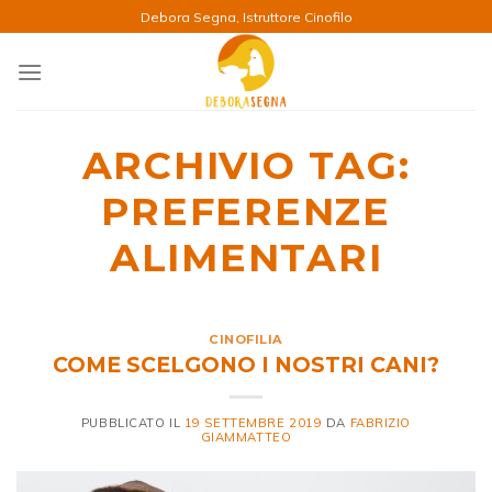
Salta
Debora Segna, Istruttore Cinofilo
ai
contenuti
ARCHIVIO TAG:
PREFERENZE
ALIMENTARI
CINOFILIA
COME SCELGONO I NOSTRI CANI?
PUBBLICATO IL
19 SETTEMBRE 2019
DA
FABRIZIO
GIAMMATTEO