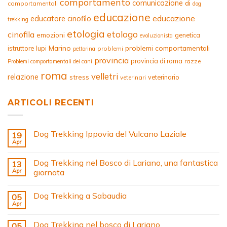
comportamento
comunicazione
di
comportamentali
dog
educazione
educazione
educatore cinofilo
trekking
etologia
etologo
cinofila
emozioni
genetica
evoluzionista
Marino
problemi comportamentali
istruttore
lupi
problemi
pettorina
provincia
provincia di roma
razze
Problemi comportamentali dei cani
roma
velletri
relazione
stress
veterinario
veterinari
ARTICOLI RECENTI
Dog Trekking Ippovia del Vulcano Laziale
19
Apr
Dog Trekking nel Bosco di Lariano, una fantastica
13
Apr
giornata
Dog Trekking a Sabaudia
05
Apr
Dog Trekking nel bosco di Lariano
05