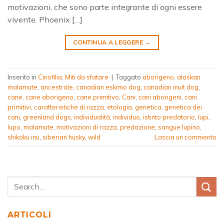
motivazioni, che sono parte integrante di ogni essere
vivente. Phoenix […]
CONTINUA A LEGGERE
→
Inserito in
Cinofilia
,
Miti da sfatare
|
Taggato
aborigeno
,
alaskan
malamute
,
ancestrale
,
canadian eskimo dog
,
canadian inuit dog
,
cane
,
cane aborigeno
,
cane primitivo
,
Cani
,
cani aborigeni
,
cani
primitivi
,
caratteristiche di razza
,
etologia
,
genetica
,
genetica dei
cani
,
greenland dogs
,
individualità
,
individuo
,
istinto predatorio
,
lupi
,
lupo
,
malamute
,
motivazioni di razza
,
predazione
,
sangue lupino
,
shikoku inu
,
siberian husky
,
wild
Lascia un commento
ARTICOLI