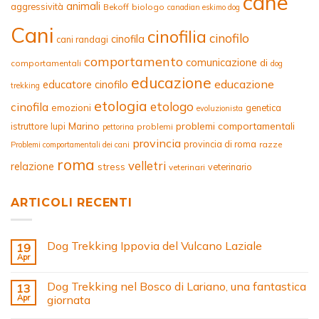
cane
animali
aggressività
Bekoff
biologo
canadian eskimo dog
Cani
cinofilia
cinofilo
cinofila
cani randagi
comportamento
comunicazione
di
comportamentali
dog
educazione
educazione
educatore cinofilo
trekking
etologia
etologo
cinofila
emozioni
genetica
evoluzionista
Marino
problemi comportamentali
istruttore
lupi
problemi
pettorina
provincia
provincia di roma
razze
Problemi comportamentali dei cani
roma
velletri
relazione
stress
veterinario
veterinari
ARTICOLI RECENTI
Dog Trekking Ippovia del Vulcano Laziale
19
Apr
Dog Trekking nel Bosco di Lariano, una fantastica
13
Apr
giornata