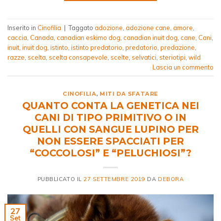
Inserito in
Cinofilia
|
Taggato
adozione
,
adozione cane
,
amore
,
caccia
,
Canada
,
canadian eskimo dog
,
canadian inuit dog
,
cane
,
Cani
,
inuit
,
inuit dog
,
istinto
,
istinto predatorio
,
predatorio
,
predazione
,
razze
,
scelta
,
scelta consapevole
,
scelte
,
selvatici
,
steriotipi
,
wild
Lascia un commento
CINOFILIA
,
MITI DA SFATARE
QUANTO CONTA LA GENETICA NEI
CANI DI TIPO PRIMITIVO O IN
QUELLI CON SANGUE LUPINO PER
NON ESSERE SPACCIATI PER
“COCCOLOSI” E “PELUCHIOSI”?
PUBBLICATO IL
27 SETTEMBRE 2019
DA
DEBORA
27
Set