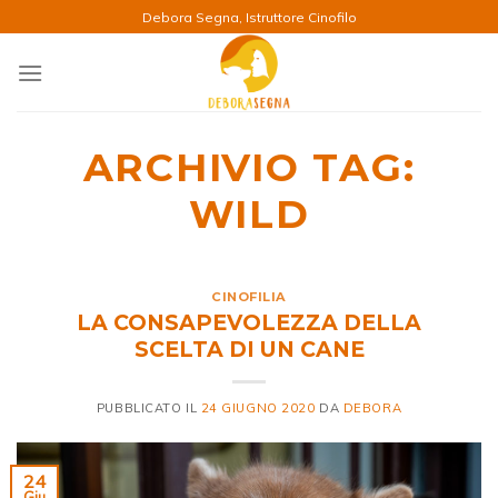
Salta
Debora Segna, Istruttore Cinofilo
ai
contenuti
ARCHIVIO TAG:
WILD
CINOFILIA
LA CONSAPEVOLEZZA DELLA
SCELTA DI UN CANE
PUBBLICATO IL
24 GIUGNO 2020
DA
DEBORA
24
Giu