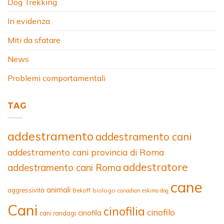
Dog Trekking
In evidenza
Miti da sfatare
News
Problemi comportamentali
TAG
addestramento
addestramento cani
addestramento cani provincia di Roma
addestratore
addestramento cani Roma
cane
animali
aggressività
Bekoff
biologo
canadian eskimo dog
Cani
cinofilia
cinofilo
cinofila
cani randagi