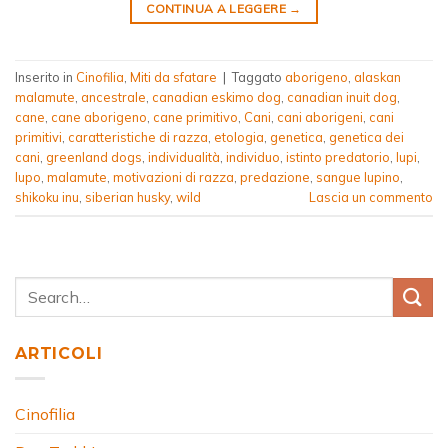
CONTINUA A LEGGERE
→
Inserito in
Cinofilia
,
Miti da sfatare
|
Taggato
aborigeno
,
alaskan
malamute
,
ancestrale
,
canadian eskimo dog
,
canadian inuit dog
,
cane
,
cane aborigeno
,
cane primitivo
,
Cani
,
cani aborigeni
,
cani
primitivi
,
caratteristiche di razza
,
etologia
,
genetica
,
genetica dei
cani
,
greenland dogs
,
individualità
,
individuo
,
istinto predatorio
,
lupi
,
lupo
,
malamute
,
motivazioni di razza
,
predazione
,
sangue lupino
,
shikoku inu
,
siberian husky
,
wild
Lascia un commento
ARTICOLI
Cinofilia