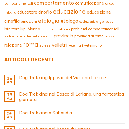
comportamento
comunicazione
di
comportamentali
dog
educazione
educazione
educatore cinofilo
trekking
etologia
etologo
cinofila
emozioni
genetica
evoluzionista
Marino
problemi comportamentali
istruttore
lupi
problemi
pettorina
provincia
provincia di roma
razze
Problemi comportamentali dei cani
roma
velletri
relazione
stress
veterinario
veterinari
ARTICOLI RECENTI
Dog Trekking Ippovia del Vulcano Laziale
19
Apr
Dog Trekking nel Bosco di Lariano, una fantastica
13
Apr
giornata
Dog Trekking a Sabaudia
05
Apr
Dog Trekking nel bosco di Lariano