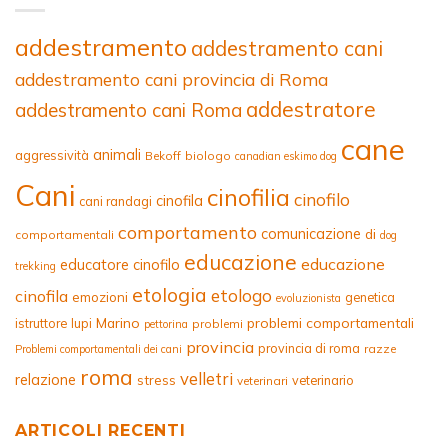
addestramento
addestramento cani
addestramento cani provincia di Roma
addestratore
addestramento cani Roma
cane
animali
aggressività
Bekoff
biologo
canadian eskimo dog
Cani
cinofilia
cinofilo
cinofila
cani randagi
comportamento
comunicazione
di
comportamentali
dog
educazione
educazione
educatore cinofilo
trekking
etologia
etologo
cinofila
emozioni
genetica
evoluzionista
Marino
problemi comportamentali
istruttore
lupi
problemi
pettorina
provincia
provincia di roma
razze
Problemi comportamentali dei cani
roma
velletri
relazione
stress
veterinario
veterinari
ARTICOLI RECENTI