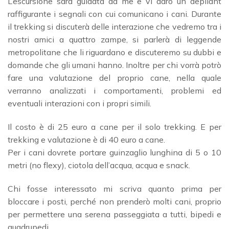
L’escursione sarà guidata da me e vi darò un depliant
raffigurante i segnali con cui comunicano i cani. Durante
il trekking si discuterà delle interazione che vedremo tra i
nostri amici a quattro zampe, si parlerà di leggende
metropolitane che li riguardano e discuteremo su dubbi e
domande che gli umani hanno. Inoltre per chi vorrà potrò
fare una valutazione del proprio cane, nella quale
verranno analizzati i comportamenti, problemi ed
eventuali interazioni con i propri simili.
Il costo è di 25 euro a cane per il solo trekking. E per
trekking e valutazione è di 40 euro a cane.
Per i cani dovrete portare guinzaglio lunghina di 5 o 10
metri (no flexy), ciotola dell’acqua, acqua e snack.
Chi fosse interessato mi scriva quanto prima per
bloccare i posti, perché non prenderò molti cani, proprio
per permettere una serena passeggiata a tutti, bipedi e
quadrupedi.