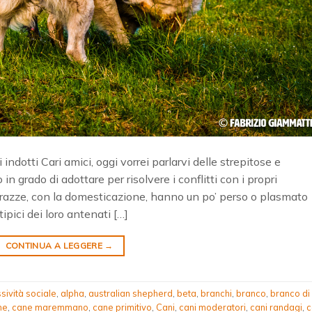
dotti Cari amici, oggi vorrei parlarvi delle strepitose e
in grado di adottare per risolvere i conflitti con i propri
e razze, con la domesticazione, hanno un po’ perso o plasmato
ipici dei loro antenati […]
CONTINUA A LEGGERE
→
sività sociale
,
alpha
,
australian shepherd
,
beta
,
branchi
,
branco
,
branco di
ne
,
cane maremmano
,
cane primitivo
,
Cani
,
cani moderatori
,
cani randagi
,
c