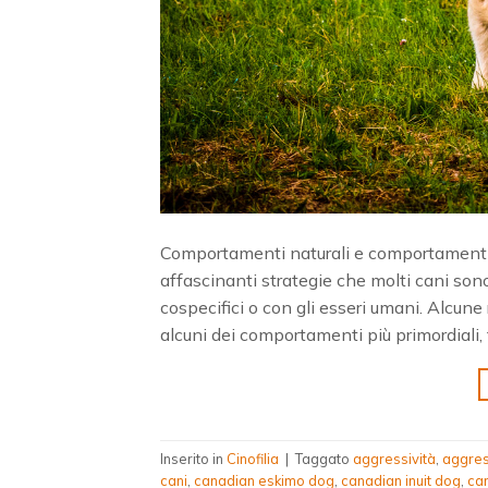
Comportamenti naturali e comportamenti in
affascinanti strategie che molti cani sono 
cospecifici o con gli esseri umani. Alcun
alcuni dei comportamenti più primordiali, t
Inserito in
Cinofilia
|
Taggato
aggressività
,
aggres
cani
,
canadian eskimo dog
,
canadian inuit dog
,
ca