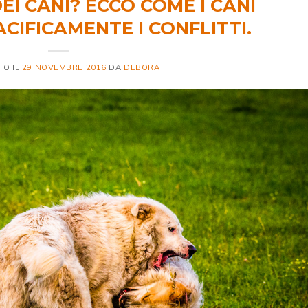
EI CANI? ECCO COME I CANI
CIFICAMENTE I CONFLITTI.
TO IL
29 NOVEMBRE 2016
DA
DEBORA