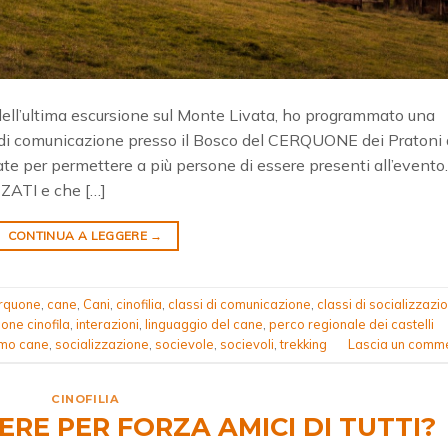
dell’ultima escursione sul Monte Livata, ho programmato una
 di comunicazione presso il Bosco del CERQUONE dei Pratoni 
ate per permettere a più persone di essere presenti all’evento.
ZATI e che […]
CONTINUA A LEGGERE
→
erquone
,
cane
,
Cani
,
cinofilia
,
classi di comunicazione
,
classi di socializzazio
one cinofila
,
interazioni
,
linguaggio del cane
,
perco regionale dei castelli
omo cane
,
socializzazione
,
socievole
,
socievoli
,
trekking
Lascia un comm
CINOFILIA
ERE PER FORZA AMICI DI TUTTI?