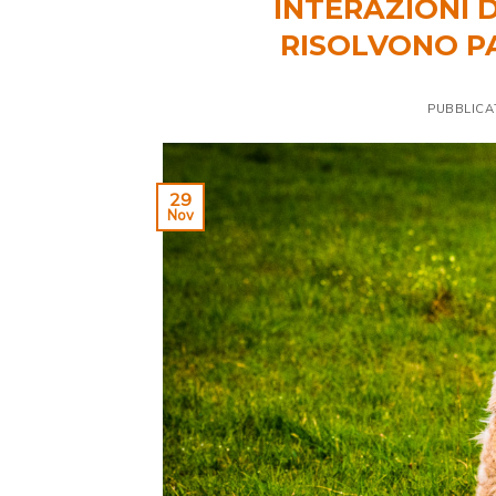
INTERAZIONI D
RISOLVONO PA
PUBBLICA
29
Nov