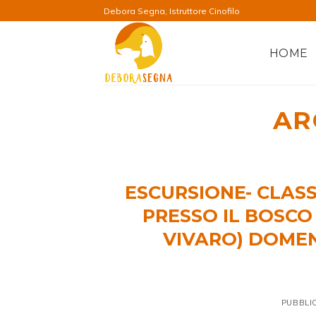
Salta
Debora Segna, Istruttore Cinofilo
ai
contenuti
HOME
AR
ESCURSIONE- CLASS
PRESSO IL BOSCO
VIVARO) DOMEN
PUBBLI