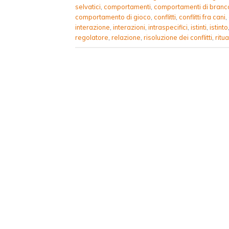
selvatici
,
comportamenti
,
comportamenti di branc
comportamento di gioco
,
conflitti
,
conflitti fra cani
,
interazione
,
interazioni
,
intraspecifici
,
istinti
,
istinto
regolatore
,
relazione
,
risoluzione dei conflitti
,
ritua