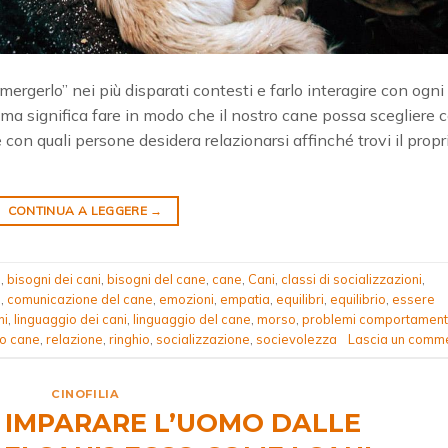
mergerlo” nei più disparati contesti e farlo interagire con ogni
 significa fare in modo che il nostro cane possa scegliere 
e con quali persone desidera relazionarsi affinché trovi il propr
CONTINUA A LEGGERE
→
à
,
bisogni dei cani
,
bisogni del cane
,
cane
,
Cani
,
classi di socializzazioni
,
e
,
comunicazione del cane
,
emozioni
,
empatia
,
equilibri
,
equilibrio
,
essere
ni
,
linguaggio dei cani
,
linguaggio del cane
,
morso
,
problemi comportament
o cane
,
relazione
,
ringhio
,
socializzazione
,
socievolezza
Lascia un comm
CINOFILIA
IMPARARE L’UOMO DALLE