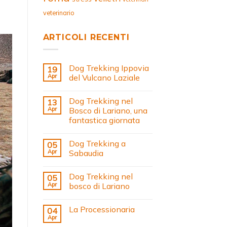
veterinario
ARTICOLI RECENTI
Dog Trekking Ippovia
19
Apr
del Vulcano Laziale
Dog Trekking nel
13
Apr
Bosco di Lariano, una
fantastica giornata
Dog Trekking a
05
Apr
Sabaudia
Dog Trekking nel
05
Apr
bosco di Lariano
La Processionaria
04
Apr