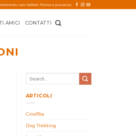
stramento cani Velletri, Roma e provincia
TI AMICI
CONTATTI
ONI
ARTICOLI
Cinofilia
Dog Trekking