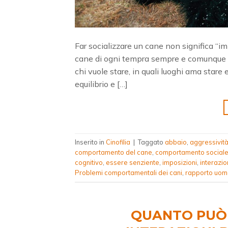
Far socializzare un cane non significa “im
cane di ogni tempra sempre e comunque ma
chi vuole stare, in quali luoghi ama stare 
equilibrio e […]
Inserito in
Cinofilia
|
Taggato
abbaio
,
aggressivit
comportamento del cane
,
comportamento social
cognitivo
,
essere senziente
,
imposizioni
,
interazio
Problemi comportamentali dei cani
,
rapporto uom
QUANTO PUÒ 