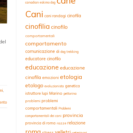
cane
canadian eskimo dog
Cani
cinofila
cani randagi
cinofilia
cinofilo
comportamentali
del
comportamento
comunicazione
di
dog trekking
educatore cinofilo
educazione
educazione
etologia
cinofila
emozioni
etologo
genetica
evoluzionista
ni
,
Marino
istruttore
lupi
pettorina
problemi
problemi
ento
comportamentali
Problemi
provincia
comportamentali dei cani
relazione
provincia di roma
razze
roma
velletri
stress
veterinari