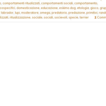
o
,
comportamenti ritualizzati
,
comportamenti sociali
,
comportamento
,
cospecifici
,
domesticazione
,
educazione
,
eskimo dog
,
etologia
,
gioco
,
grup
,
labrador
,
lupi
,
moderatore
,
omega
,
predatorio
,
predazione
,
primitivi
,
rand
lizzati
,
ritualizzazione
,
sociale
,
sociali
,
socievoli
,
specie
,
terrier
Comme
2