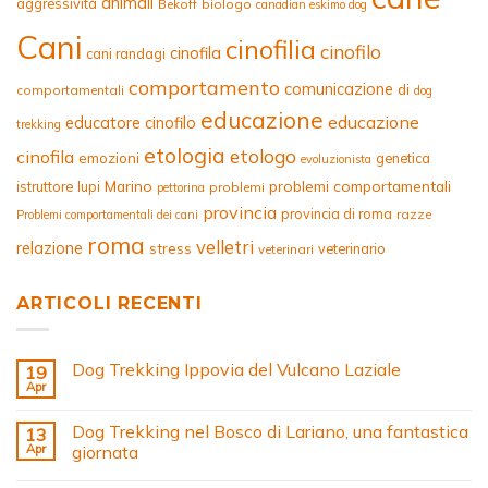
animali
aggressività
Bekoff
biologo
canadian eskimo dog
Cani
cinofilia
cinofilo
cinofila
cani randagi
comportamento
comunicazione
di
comportamentali
dog
educazione
educazione
educatore cinofilo
trekking
etologia
etologo
cinofila
emozioni
genetica
evoluzionista
Marino
problemi comportamentali
istruttore
lupi
problemi
pettorina
provincia
provincia di roma
razze
Problemi comportamentali dei cani
roma
velletri
relazione
stress
veterinario
veterinari
ARTICOLI RECENTI
Dog Trekking Ippovia del Vulcano Laziale
19
Apr
Dog Trekking nel Bosco di Lariano, una fantastica
13
Apr
giornata