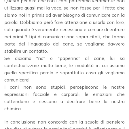
Questo per dire che con i cani potremmo veramente non
utilizzare quasi mai la voce, se non fosse per il fatto che
siamo noi in primis ad aver bisogno di comunicare con la
parola. Dobbiamo però fare attenzione a usarla con loro,
solo quando è veramente necessaria e cercare di entrare
nei primi 3 tipi di comunicazione sopra citati, che fanno
parte del linguaggio del cane, se vogliamo davvero
stabilire un contatto.
Se diciamo “no” o “paperino” al cane, lui sa
contestualizzare molto bene, le modalità in cui usiamo
quella specifica parola e soprattutto cosa gli vogliamo
comunicare!
I cani non sono stupidi, percepiscono le nostre
espressioni facciale e corporali, le emozioni che
sottendono e riescono a decifrare bene la nostra
chimica.
In conclusione non concordo con la scuola di pensiero
che dice di evitare la parola “no” perché è inflazionata e il