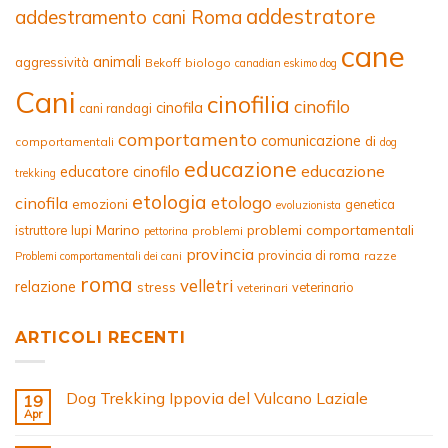
addestratore
addestramento cani Roma
cane
animali
aggressività
Bekoff
biologo
canadian eskimo dog
Cani
cinofilia
cinofilo
cinofila
cani randagi
comportamento
comunicazione
di
comportamentali
dog
educazione
educazione
educatore cinofilo
trekking
etologia
etologo
cinofila
emozioni
genetica
evoluzionista
Marino
problemi comportamentali
istruttore
lupi
problemi
pettorina
provincia
provincia di roma
razze
Problemi comportamentali dei cani
roma
velletri
relazione
stress
veterinario
veterinari
ARTICOLI RECENTI
Dog Trekking Ippovia del Vulcano Laziale
19
Apr