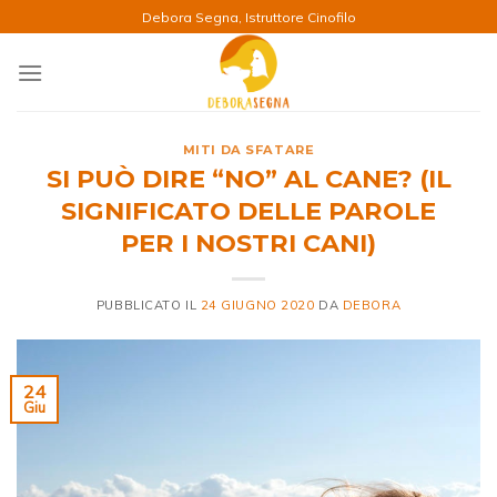
Salta
Debora Segna, Istruttore Cinofilo
ai
contenuti
MITI DA SFATARE
SI PUÒ DIRE “NO” AL CANE? (IL
SIGNIFICATO DELLE PAROLE
PER I NOSTRI CANI)
PUBBLICATO IL
24 GIUGNO 2020
DA
DEBORA
24
Giu