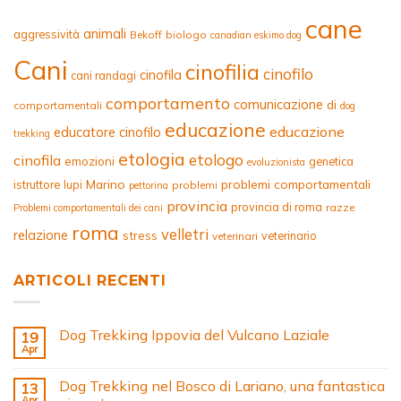
cane
animali
aggressività
Bekoff
biologo
canadian eskimo dog
Cani
cinofilia
cinofilo
cinofila
cani randagi
comportamento
comunicazione
di
comportamentali
dog
educazione
educazione
educatore cinofilo
trekking
etologia
etologo
cinofila
emozioni
genetica
evoluzionista
Marino
problemi comportamentali
istruttore
lupi
problemi
pettorina
provincia
provincia di roma
razze
Problemi comportamentali dei cani
roma
velletri
relazione
stress
veterinario
veterinari
ARTICOLI RECENTI
Dog Trekking Ippovia del Vulcano Laziale
19
Apr
Dog Trekking nel Bosco di Lariano, una fantastica
13
Apr