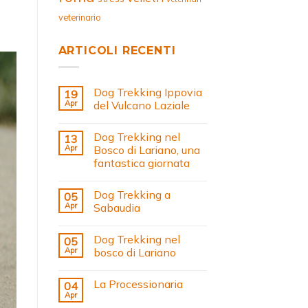
veterinario
ARTICOLI RECENTI
Dog Trekking Ippovia
19
Apr
del Vulcano Laziale
Dog Trekking nel
13
Apr
Bosco di Lariano, una
fantastica giornata
Dog Trekking a
05
Apr
Sabaudia
Dog Trekking nel
05
Apr
bosco di Lariano
La Processionaria
04
Apr