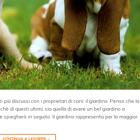
più discussi con i proprietari di cani: il giardino. Penso che la
è di questi ultimi, sia quella di avere un bel giardino a
e spiegherò in seguito. Il giardino rappresenta per la maggior
CONTINUA A LEGGERE
→