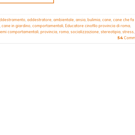
ddestramento
,
addestratore
,
ambientale
,
ansia
,
bulimia
,
cane
,
cane che fa 
,
cane in giardino
,
comportamentali
,
Educatore cinofilo provincia di roma
,
lemi comportamentali
,
provincia
,
roma
,
socializzazione
,
stereotipia
,
stress
,
Comme
54