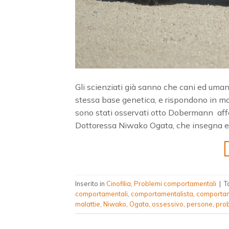
Gli scienziati già sanno che cani ed uma
stessa base genetica, e rispondono in mani
sono stati osservati otto Dobermann affe
Dottoressa Niwako Ogata, che insegna eto
Inserito in
Cinofilia
,
Problemi comportamentali
|
T
comportamentali
,
comportamentalista
,
comporta
malattie
,
Niwako
,
Ogata
,
ossessivo
,
persone
,
pro