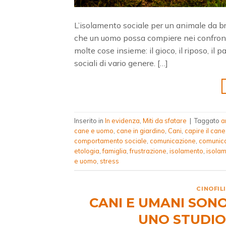
L’isolamento sociale per un animale da b
che un uomo possa compiere nei confront
molte cose insieme: il gioco, il riposo, il 
sociali di vario genere. […]
Inserito in
In evidenza
,
Miti da sfatare
|
Taggato
a
cane e uomo
,
cane in giardino
,
Cani
,
capire il cane
comportamento sociale
,
comunicazione
,
comunica
etologia
,
famiglia
,
frustrazione
,
isolamento
,
isolam
e uomo
,
stress
CINOFIL
CANI E UMANI SON
UNO STUDIO