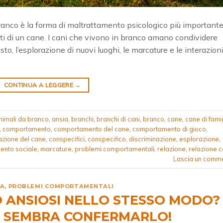
ranco è la forma di maltrattamento psicologico più important
i di un cane. I cani che vivono in branco amano condividere
pasto, l’esplorazione di nuovi luoghi, le marcature e le interazion
CONTINUA A LEGGERE
→
nimali da branco
,
ansia
,
branchi
,
branchi di cani
,
branco
,
cane
,
cane di fami
,
comportamento
,
comportamento del cane
,
comportamento di gioco
,
zione del cane
,
conspecifici
,
conspecifico
,
discriminazione
,
esplorazione
,
ento sociale
,
marcature
,
problemi comportamentali
,
relazione
,
relazione 
Lascia un comm
IA
,
PROBLEMI COMPORTAMENTALI
O ANSIOSI NELLO STESSO MODO?
 SEMBRA CONFERMARLO!