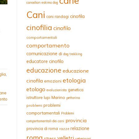
cane
canadian eskimo dog
Cani
e
cinofila
cani randagi
cinofilia
cinofilo
i
comportamentali
comportamento
comunicazione
di
dog trekking
educatore cinofilo
educazione
educazione
glia
,
etologia
cinofila
emozioni
etologo
genetica
evoluzionista
cane
Marino
istruttore
lupi
pettorina
ento
problemi
problemi
comportamentali
Problemi
provincia
comportamentali dei cani
relazione
provincia di roma
razze
roma
velletri
stress
veterinari