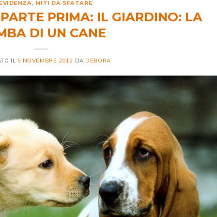
 EVIDENZA
,
MITI DA SFATARE
 PARTE PRIMA: IL GIARDINO: LA
MBA DI UN CANE
TO IL
5 NOVEMBRE 2012
DA
DEBORA