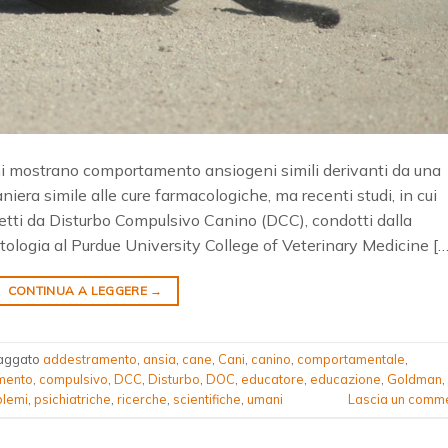
ni mostrano comportamento ansiogeni simili derivanti da una
era simile alle cure farmacologiche, ma recenti studi, in cui
tti da Disturbo Compulsivo Canino (DCC), condotti dalla
logia al Purdue University College of Veterinary Medicine […
CONTINUA A LEGGERE
→
aggato
addestramento
,
ansia
,
cane
,
Cani
,
canino
,
comportamentale
,
mento
,
compulsivo
,
DCC
,
Disturbo
,
DOC
,
educatore
,
educazione
,
Goldman
,
blemi
,
psichiatriche
,
ricerche
,
scientifiche
,
umani
Lascia un comm