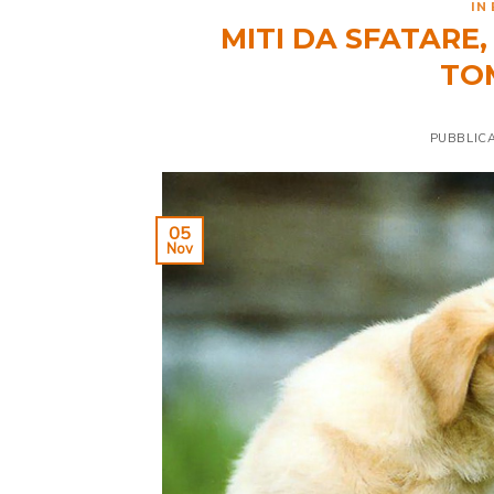
IN
MITI DA SFATARE,
TO
PUBBLICA
05
Nov