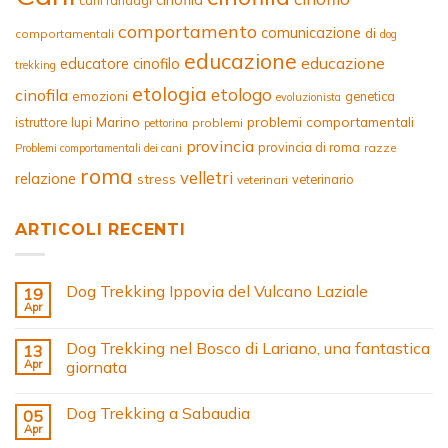
cani randagi
comportamento
comunicazione
di
comportamentali
dog
educazione
educazione
educatore cinofilo
trekking
etologia
etologo
cinofila
emozioni
genetica
evoluzionista
Marino
problemi comportamentali
istruttore
lupi
problemi
pettorina
provincia
provincia di roma
razze
Problemi comportamentali dei cani
roma
velletri
relazione
stress
veterinario
veterinari
ARTICOLI RECENTI
Dog Trekking Ippovia del Vulcano Laziale
19
Apr
Dog Trekking nel Bosco di Lariano, una fantastica
13
Apr
giornata
Dog Trekking a Sabaudia
05
Apr