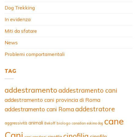
Dog Trekking
In evidenza
Miti da sfatare
News
Problemi comportamentali
TAG
addestramento
addestramento cani
addestramento cani provincia di Roma
addestratore
addestramento cani Roma
cane
animali
aggressività
Bekoff
biologo
canadian eskimo dog
Cani
cinofilia
cinofilo
cinofila