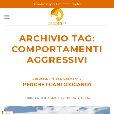
Salta
Debora Segna, Istruttore Cinofilo
ai
contenuti
ARCHIVIO TAG:
COMPORTAMENTI
AGGRESSIVI
CINOFILIA
,
MITI DA SFATARE
PERCHÉ I CANI GIOCANO?
PUBBLICATO IL
4 MARZO 2019
DA
DEBORA