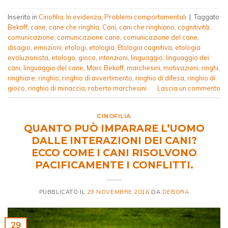
Inserito in
Cinofilia
,
In evidenza
,
Problemi comportamentali
|
Taggato
Bekoff
,
cane
,
cane che ringhia
,
Cani
,
cani che ringhiano
,
cognitività
,
comunicazione
,
comunicazione cane
,
comunicazione del cane
,
disagio
,
emozioni
,
etologi
,
etologia
,
Etologia cognitiva
,
etologia
evoluzionista
,
etologo
,
gioco
,
intenzioni
,
linguaggio
,
linguaggio dei
cani
,
linguaggio del cane
,
Marc Bekoff
,
marchesini
,
motivazioni
,
ringhi
,
ringhiare
,
ringhio
,
ringhio di avvertimento
,
ringhio di difesa
,
ringhio di
gioco
,
ringhio di minaccia
,
roberto marchesini
Lascia un commento
CINOFILIA
QUANTO PUÒ IMPARARE L’UOMO
DALLE INTERAZIONI DEI CANI?
ECCO COME I CANI RISOLVONO
PACIFICAMENTE I CONFLITTI.
PUBBLICATO IL
29 NOVEMBRE 2016
DA
DEBORA
29