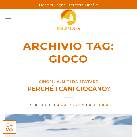
Salta
Debora Segna, Istruttore Cinofilo
ai
contenuti
ARCHIVIO TAG:
GIOCO
CINOFILIA
,
MITI DA SFATARE
PERCHÉ I CANI GIOCANO?
PUBBLICATO IL
4 MARZO 2019
DA
DEBORA
04
Mar