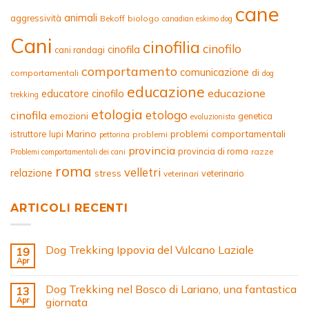
cane
animali
aggressività
Bekoff
biologo
canadian eskimo dog
Cani
cinofilia
cinofilo
cinofila
cani randagi
comportamento
comunicazione
di
comportamentali
dog
educazione
educazione
educatore cinofilo
trekking
etologia
etologo
cinofila
emozioni
genetica
evoluzionista
Marino
problemi comportamentali
istruttore
lupi
problemi
pettorina
provincia
provincia di roma
razze
Problemi comportamentali dei cani
roma
velletri
relazione
stress
veterinario
veterinari
ARTICOLI RECENTI
Dog Trekking Ippovia del Vulcano Laziale
19
Apr
Dog Trekking nel Bosco di Lariano, una fantastica
13
Apr
giornata