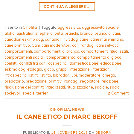
CONTINUA A LEGGERE
→
Inserito in
Cinofilia
|
Taggato
aggressività
,
aggressività sociale
,
alpha
,
australian shepherd
,
beta
,
branchi
,
branco
,
branco di cani
,
canadian eskimo dog
,
canadian inuit dog
,
cane
,
cane maremmano
,
cane primitivo
,
Cani
,
cani moderatori
,
cani randagi
,
cani selvatici
,
comportamenti
,
comportamenti di branco
,
comportamenti ritualizzati
,
comportamenti sociali
,
comportamento
,
comportamento di gioco
,
conflitti
,
conflitti fra cani
,
cospecifici
,
domesticazione
,
educazione
,
eskimo dog
,
etologia
,
gioco
,
gruppi
,
interazione
,
interazioni
,
intraspecifici
,
istinti
,
istinto
,
labrador
,
lupi
,
moderatore
,
omega
,
predatorio
,
predazione
,
primitivi
,
randagi
,
regolatore
,
relazione
,
risoluzione dei conflitti
,
ritualizzati
,
ritualizzazione
,
sociale
,
sociali
,
socievoli
,
specie
,
terrier
Commenti
2
CINOFILIA
,
NEWS
IL CANE ETICO DI MARC BEKOFF
PUBBLICATO IL
14 NOVEMBRE 2013
DA
DEBORA