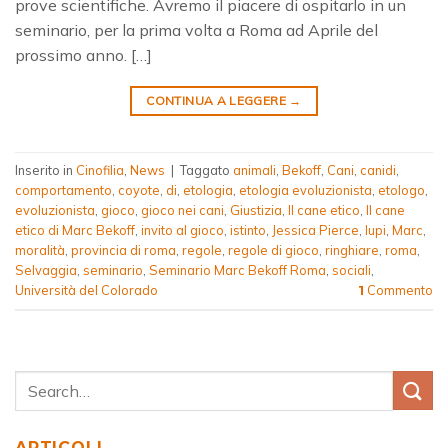
prove scientifiche. Avremo il piacere di ospitarlo in un
seminario, per la prima volta a Roma ad Aprile del
prossimo anno. […]
CONTINUA A LEGGERE
→
Inserito in
Cinofilia
,
News
|
Taggato
animali
,
Bekoff
,
Cani
,
canidi
,
comportamento
,
coyote
,
di
,
etologia
,
etologia evoluzionista
,
etologo
,
evoluzionista
,
gioco
,
gioco nei cani
,
Giustizia
,
Il cane etico
,
Il cane
etico di Marc Bekoff
,
invito al gioco
,
istinto
,
Jessica Pierce
,
lupi
,
Marc
,
moralità
,
provincia di roma
,
regole
,
regole di gioco
,
ringhiare
,
roma
,
Selvaggia
,
seminario
,
Seminario Marc Bekoff Roma
,
sociali
,
Università del Colorado
Commento
1
ARTICOLI