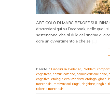
ARTICOLO DI MARC BEKOFF SUL RINGHIO P
discussioni qui su Facebook, nelle quali s
sostengono, che al di là del ringhio di g
dare un avvertimento e che se […]
Inserito in
Cinofilia
,
In evidenza
,
Problemi comport
cognitività
,
comunicazione
,
comunicazione cane
,
cognitiva
,
etologia evoluzionista
,
etologo
,
gioco
,
i
marchesini
,
motivazioni
,
ringhi
,
ringhiare
,
ringhio
,
r
roberto marchesini