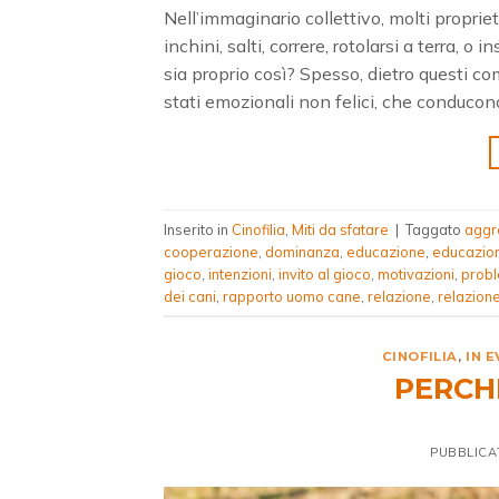
Nell’immaginario collettivo, molti proprie
inchini, salti, correre, rotolarsi a terra, o
sia proprio così? Spesso, dietro questi
stati emozionali non felici, che conducon
Inserito in
Cinofilia
,
Miti da sfatare
|
Taggato
aggr
cooperazione
,
dominanza
,
educazione
,
educazio
gioco
,
intenzioni
,
invito al gioco
,
motivazioni
,
prob
dei cani
,
rapporto uomo cane
,
relazione
,
relazion
CINOFILIA
,
IN 
PERCHÉ
PUBBLICA