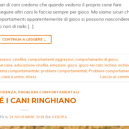
tari di cani credono che quando vedono il proprio cane fare
 inseguire altri cani lo faccia sempre per gioco. Ma siamo sicuri c
 comportamenti apparentemente di gioco si possono nasconder
o non di rado […]
CONTINUA A LEGGERE
→
essivo
,
cinofilia
,
comportamenti aggressivi
,
comportamento di gioco
,
ne cane
,
educazione cinofila
,
emozioni
,
gioco
,
gioco nei cani
,
inchino
,
inchin
lema comportamentale
,
problemi comportamentali
,
Problemi comportamen
e cane e uomo
,
stress
Lascia un comm
EVIDENZA
,
PROBLEMI COMPORTAMENTALI
 I CANI RINGHIANO
TO IL
24 NOVEMBRE 2018
DA
DEBORA