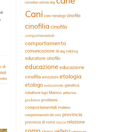
cane
canadian eskimo dog
Cani
he
cinofila
cani randagi
e
cinofilia
cinofilo
comportamentali
comportamento
comunicazione
di
dog trekking
educatore cinofilo
educazione
educazione
o di
tali
etologia
cinofila
emozioni
ento
etologo
genetica
evoluzionista
Marino
istruttore
lupi
pettorina
problemi
problemi
comportamentali
Problemi
provincia
comportamentali dei cani
relazione
provincia di roma
razze
roma
velletri
stress
veterinari