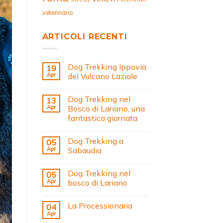
veterinario
ARTICOLI RECENTI
Dog Trekking Ippovia
19
Apr
del Vulcano Laziale
Dog Trekking nel
13
Apr
Bosco di Lariano, una
fantastica giornata
Dog Trekking a
05
Apr
Sabaudia
Dog Trekking nel
05
Apr
bosco di Lariano
La Processionaria
04
Apr