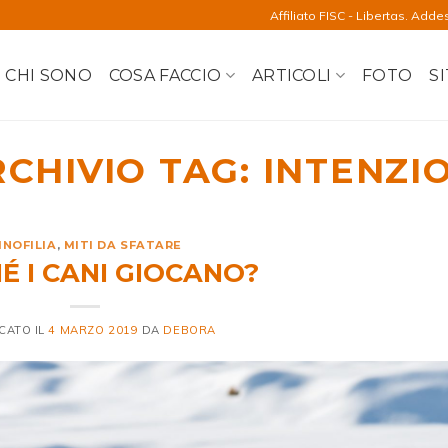
Affiliato FISC - Libertas. Adde
CHI SONO
COSA FACCIO
ARTICOLI
FOTO
SI
CHIVIO TAG:
INTENZI
INOFILIA
,
MITI DA SFATARE
É I CANI GIOCANO?
CATO IL
4 MARZO 2019
DA
DEBORA