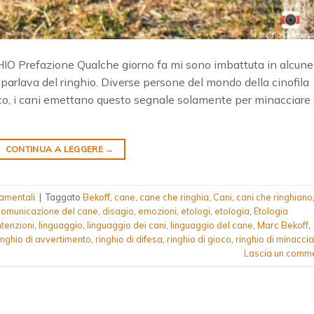
refazione Qualche giorno fa mi sono imbattuta in alcune
i parlava del ringhio. Diverse persone del mondo della cinofila
ioco, i cani emettano questo segnale solamente per minacciare
CONTINUA A LEGGERE
→
amentali
|
Taggato
Bekoff
,
cane
,
cane che ringhia
,
Cani
,
cani che ringhiano
comunicazione del cane
,
disagio
,
emozioni
,
etologi
,
etologia
,
Etologia
ntenzioni
,
linguaggio
,
linguaggio dei cani
,
linguaggio del cane
,
Marc Bekoff
,
inghio di avvertimento
,
ringhio di difesa
,
ringhio di gioco
,
ringhio di minaccia
Lascia un comm