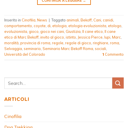
CONTINUA A LEGGERE
→
Inserito in
Cinofilia
,
News
|
Taggato
animali
,
Bekoff
,
Cani
,
canidi
,
comportamento
,
coyote
,
di
,
etologia
,
etologia evoluzionista
,
etologo
,
evoluzionista
,
gioco
,
gioco nei cani
,
Giustizia
,
Il cane etico
,
Il cane
etico di Marc Bekoff
,
invito al gioco
,
istinto
,
Jessica Pierce
,
lupi
,
Marc
,
moralità
,
provincia di roma
,
regole
,
regole di gioco
,
ringhiare
,
roma
,
Selvaggia
,
seminario
,
Seminario Marc Bekoff Roma
,
sociali
,
Università del Colorado
Commento
1
ARTICOLI
Cinofilia
Dog Trekking