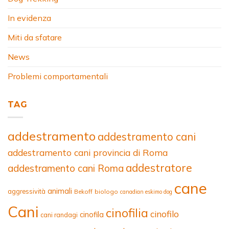
In evidenza
Miti da sfatare
News
Problemi comportamentali
TAG
addestramento
addestramento cani
addestramento cani provincia di Roma
addestratore
addestramento cani Roma
cane
animali
aggressività
Bekoff
biologo
canadian eskimo dog
Cani
cinofilia
cinofilo
cinofila
cani randagi