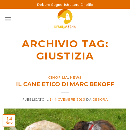
Salta
Debora Segna, Istruttore Cinofilo
ai
contenuti
ARCHIVIO TAG:
GIUSTIZIA
CINOFILIA
,
NEWS
IL CANE ETICO DI MARC BEKOFF
PUBBLICATO IL
14 NOVEMBRE 2013
DA
DEBORA
14
Nov