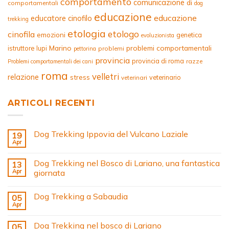
comportamento
comunicazione
di
comportamentali
dog
educazione
educazione
educatore cinofilo
trekking
etologia
etologo
cinofila
emozioni
genetica
evoluzionista
Marino
problemi comportamentali
istruttore
lupi
problemi
pettorina
provincia
provincia di roma
razze
Problemi comportamentali dei cani
roma
velletri
relazione
stress
veterinario
veterinari
ARTICOLI RECENTI
Dog Trekking Ippovia del Vulcano Laziale
19
Apr
Dog Trekking nel Bosco di Lariano, una fantastica
13
Apr
giornata
Dog Trekking a Sabaudia
05
Apr
Dog Trekking nel bosco di Lariano
05