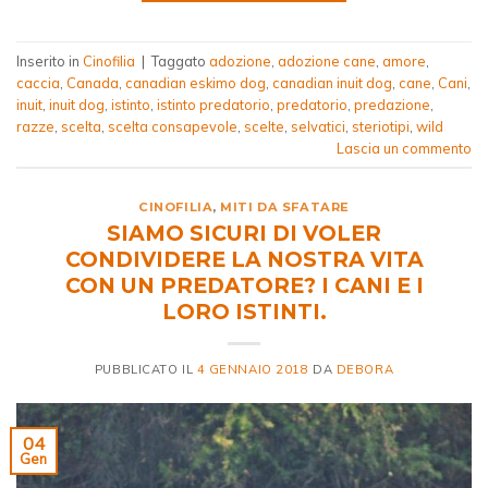
Inserito in
Cinofilia
|
Taggato
adozione
,
adozione cane
,
amore
,
caccia
,
Canada
,
canadian eskimo dog
,
canadian inuit dog
,
cane
,
Cani
,
inuit
,
inuit dog
,
istinto
,
istinto predatorio
,
predatorio
,
predazione
,
razze
,
scelta
,
scelta consapevole
,
scelte
,
selvatici
,
steriotipi
,
wild
Lascia un commento
CINOFILIA
,
MITI DA SFATARE
SIAMO SICURI DI VOLER
CONDIVIDERE LA NOSTRA VITA
CON UN PREDATORE? I CANI E I
LORO ISTINTI.
PUBBLICATO IL
4 GENNAIO 2018
DA
DEBORA
04
Gen