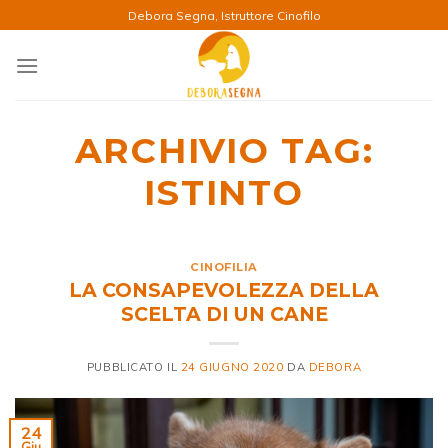
Salta
Debora Segna, Istruttore Cinofilo
ai
contenuti
ARCHIVIO TAG:
ISTINTO
CINOFILIA
LA CONSAPEVOLEZZA DELLA
SCELTA DI UN CANE
PUBBLICATO IL
24 GIUGNO 2020
DA
DEBORA
24
Giu