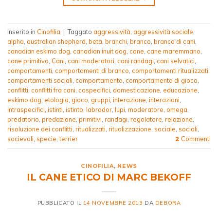
Inserito in
Cinofilia
|
Taggato
aggressività
,
aggressività sociale
,
alpha
,
australian shepherd
,
beta
,
branchi
,
branco
,
branco di cani
,
canadian eskimo dog
,
canadian inuit dog
,
cane
,
cane maremmano
,
cane primitivo
,
Cani
,
cani moderatori
,
cani randagi
,
cani selvatici
,
comportamenti
,
comportamenti di branco
,
comportamenti ritualizzati
,
comportamenti sociali
,
comportamento
,
comportamento di gioco
,
conflitti
,
conflitti fra cani
,
cospecifici
,
domesticazione
,
educazione
,
eskimo dog
,
etologia
,
gioco
,
gruppi
,
interazione
,
interazioni
,
intraspecifici
,
istinti
,
istinto
,
labrador
,
lupi
,
moderatore
,
omega
,
predatorio
,
predazione
,
primitivi
,
randagi
,
regolatore
,
relazione
,
risoluzione dei conflitti
,
ritualizzati
,
ritualizzazione
,
sociale
,
sociali
,
socievoli
,
specie
,
terrier
Commenti
2
CINOFILIA
,
NEWS
IL CANE ETICO DI MARC BEKOFF
PUBBLICATO IL
14 NOVEMBRE 2013
DA
DEBORA