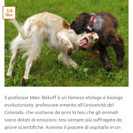
14
Nov
Il professor Marc Bekoff è un famoso etologo e biologo
evoluzionista, professore emerito all’Università del
Colorado, che sostiene da anni la tesi che gli animali
siano dotati di emozioni, tesi sempre più suffragata da
prove scientifiche. Avremo il piacere di ospitarlo in un