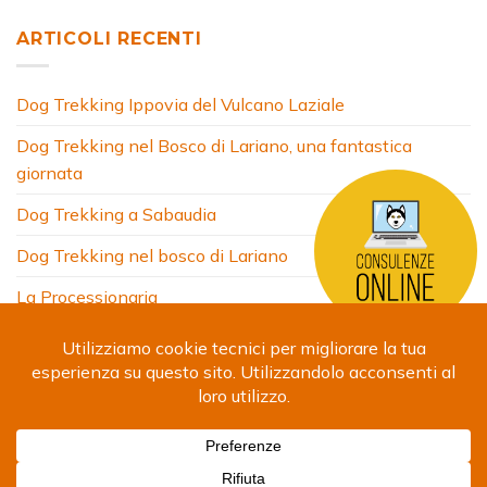
ARTICOLI RECENTI
Dog Trekking Ippovia del Vulcano Laziale
Dog Trekking nel Bosco di Lariano, una fantastica
giornata
Dog Trekking a Sabaudia
Dog Trekking nel bosco di Lariano
La Processionaria
HOME
CHI SONO
COSA FACCIO
ARTICOLI
FOTO
SITI AMICI
CONTATTI
Copyright 2024 © Debora Segna. Designed by
Fabrizio