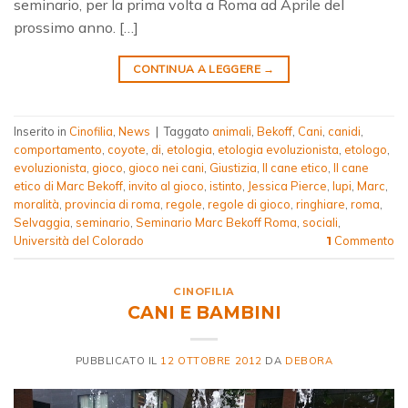
seminario, per la prima volta a Roma ad Aprile del
prossimo anno. […]
CONTINUA A LEGGERE
→
Inserito in
Cinofilia
,
News
|
Taggato
animali
,
Bekoff
,
Cani
,
canidi
,
comportamento
,
coyote
,
di
,
etologia
,
etologia evoluzionista
,
etologo
,
evoluzionista
,
gioco
,
gioco nei cani
,
Giustizia
,
Il cane etico
,
Il cane
etico di Marc Bekoff
,
invito al gioco
,
istinto
,
Jessica Pierce
,
lupi
,
Marc
,
moralità
,
provincia di roma
,
regole
,
regole di gioco
,
ringhiare
,
roma
,
Selvaggia
,
seminario
,
Seminario Marc Bekoff Roma
,
sociali
,
Università del Colorado
Commento
1
CINOFILIA
CANI E BAMBINI
PUBBLICATO IL
12 OTTOBRE 2012
DA
DEBORA