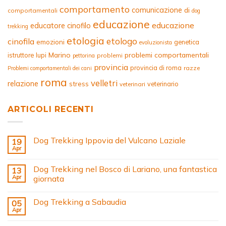
comportamento
comunicazione
di
comportamentali
dog
educazione
educazione
educatore cinofilo
trekking
etologia
etologo
cinofila
emozioni
genetica
evoluzionista
Marino
problemi comportamentali
istruttore
lupi
problemi
pettorina
provincia
provincia di roma
razze
Problemi comportamentali dei cani
roma
velletri
relazione
stress
veterinario
veterinari
ARTICOLI RECENTI
Dog Trekking Ippovia del Vulcano Laziale
19
Apr
Dog Trekking nel Bosco di Lariano, una fantastica
13
Apr
giornata
Dog Trekking a Sabaudia
05
Apr