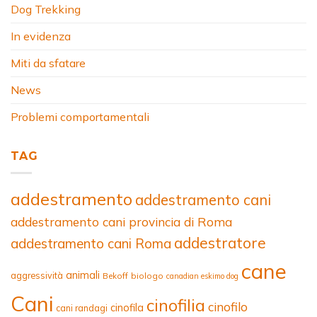
Dog Trekking
In evidenza
Miti da sfatare
News
Problemi comportamentali
TAG
addestramento
addestramento cani
addestramento cani provincia di Roma
addestratore
addestramento cani Roma
cane
animali
aggressività
Bekoff
biologo
canadian eskimo dog
Cani
cinofilia
cinofilo
cinofila
cani randagi