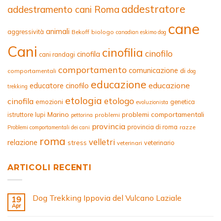
addestratore
addestramento cani Roma
cane
animali
aggressività
Bekoff
biologo
canadian eskimo dog
Cani
cinofilia
cinofilo
cinofila
cani randagi
comportamento
comunicazione
di
comportamentali
dog
educazione
educazione
educatore cinofilo
trekking
etologia
etologo
cinofila
emozioni
genetica
evoluzionista
Marino
problemi comportamentali
istruttore
lupi
problemi
pettorina
provincia
provincia di roma
razze
Problemi comportamentali dei cani
roma
velletri
relazione
stress
veterinario
veterinari
ARTICOLI RECENTI
Dog Trekking Ippovia del Vulcano Laziale
19
Apr