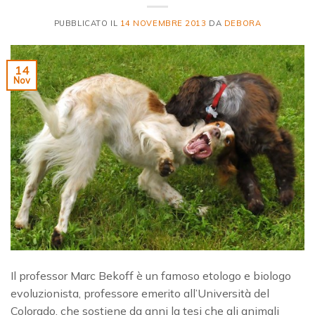
PUBBLICATO IL
14 NOVEMBRE 2013
DA
DEBORA
14
Nov
Il professor Marc Bekoff è un famoso etologo e biologo
evoluzionista, professore emerito all’Università del
Colorado, che sostiene da anni la tesi che gli animali