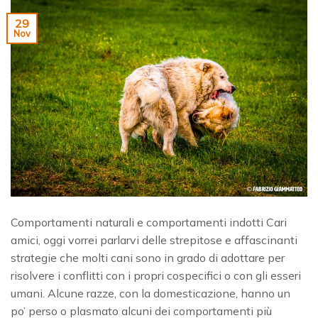
29
Nov
Comportamenti naturali e comportamenti indotti Cari
amici, oggi vorrei parlarvi delle strepitose e affascinanti
strategie che molti cani sono in grado di adottare per
risolvere i conflitti con i propri cospecifici o con gli esseri
umani. Alcune razze, con la domesticazione, hanno un
po’ perso o plasmato alcuni dei comportamenti più