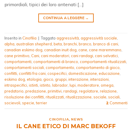
primordiali, tipici dei loro antenati […]
CONTINUA A LEGGERE
→
Inserito in
Cinofilia
|
Taggato
aggressività
,
aggressività sociale
,
alpha
,
australian shepherd
,
beta
,
branchi
,
branco
,
branco di cani
,
canadian eskimo dog
,
canadian inuit dog
,
cane
,
cane maremmano
,
cane primitivo
,
Cani
,
cani moderatori
,
cani randagi
,
cani selvatici
,
comportamenti
,
comportamenti di branco
,
comportamenti ritualizzati
,
comportamenti sociali
,
comportamento
,
comportamento di gioco
,
conflitti
,
conflitti fra cani
,
cospecifici
,
domesticazione
,
educazione
,
eskimo dog
,
etologia
,
gioco
,
gruppi
,
interazione
,
interazioni
,
intraspecifici
,
istinti
,
istinto
,
labrador
,
lupi
,
moderatore
,
omega
,
predatorio
,
predazione
,
primitivi
,
randagi
,
regolatore
,
relazione
,
risoluzione dei conflitti
,
ritualizzati
,
ritualizzazione
,
sociale
,
sociali
,
socievoli
,
specie
,
terrier
Commenti
2
CINOFILIA
,
NEWS
IL CANE ETICO DI MARC BEKOFF