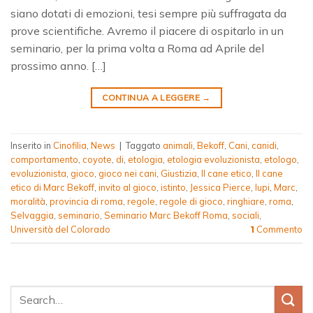
siano dotati di emozioni, tesi sempre più suffragata da
prove scientifiche. Avremo il piacere di ospitarlo in un
seminario, per la prima volta a Roma ad Aprile del
prossimo anno. […]
CONTINUA A LEGGERE
→
Inserito in
Cinofilia
,
News
|
Taggato
animali
,
Bekoff
,
Cani
,
canidi
,
comportamento
,
coyote
,
di
,
etologia
,
etologia evoluzionista
,
etologo
,
evoluzionista
,
gioco
,
gioco nei cani
,
Giustizia
,
Il cane etico
,
Il cane
etico di Marc Bekoff
,
invito al gioco
,
istinto
,
Jessica Pierce
,
lupi
,
Marc
,
moralità
,
provincia di roma
,
regole
,
regole di gioco
,
ringhiare
,
roma
,
Selvaggia
,
seminario
,
Seminario Marc Bekoff Roma
,
sociali
,
Università del Colorado
Commento
1