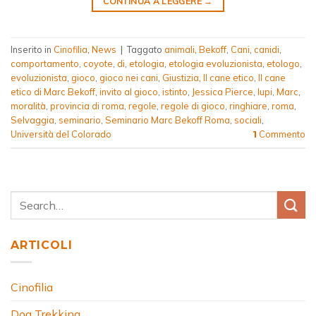
CONTINUA A LEGGERE
→
Inserito in
Cinofilia
,
News
|
Taggato
animali
,
Bekoff
,
Cani
,
canidi
,
comportamento
,
coyote
,
di
,
etologia
,
etologia evoluzionista
,
etologo
,
evoluzionista
,
gioco
,
gioco nei cani
,
Giustizia
,
Il cane etico
,
Il cane
etico di Marc Bekoff
,
invito al gioco
,
istinto
,
Jessica Pierce
,
lupi
,
Marc
,
moralità
,
provincia di roma
,
regole
,
regole di gioco
,
ringhiare
,
roma
,
Selvaggia
,
seminario
,
Seminario Marc Bekoff Roma
,
sociali
,
Università del Colorado
Commento
1
ARTICOLI
Cinofilia
Dog Trekking