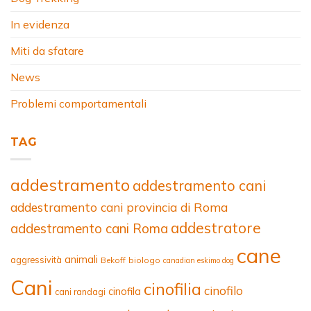
In evidenza
Miti da sfatare
News
Problemi comportamentali
TAG
addestramento
addestramento cani
addestramento cani provincia di Roma
addestratore
addestramento cani Roma
cane
animali
aggressività
Bekoff
biologo
canadian eskimo dog
Cani
cinofilia
cinofilo
cinofila
cani randagi