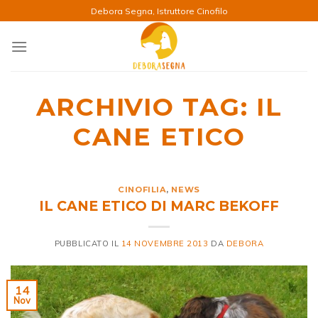
Salta
Debora Segna, Istruttore Cinofilo
ai
contenuti
ARCHIVIO TAG:
IL
CANE ETICO
CINOFILIA
,
NEWS
IL CANE ETICO DI MARC BEKOFF
PUBBLICATO IL
14 NOVEMBRE 2013
DA
DEBORA
14
Nov