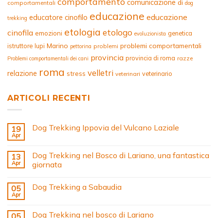
comportamento
comunicazione
di
comportamentali
dog
educazione
educazione
educatore cinofilo
trekking
etologia
etologo
cinofila
emozioni
genetica
evoluzionista
Marino
problemi comportamentali
istruttore
lupi
problemi
pettorina
provincia
provincia di roma
razze
Problemi comportamentali dei cani
roma
velletri
relazione
stress
veterinario
veterinari
ARTICOLI RECENTI
Dog Trekking Ippovia del Vulcano Laziale
19
Apr
Dog Trekking nel Bosco di Lariano, una fantastica
13
Apr
giornata
Dog Trekking a Sabaudia
05
Apr
Dog Trekking nel bosco di Lariano
05