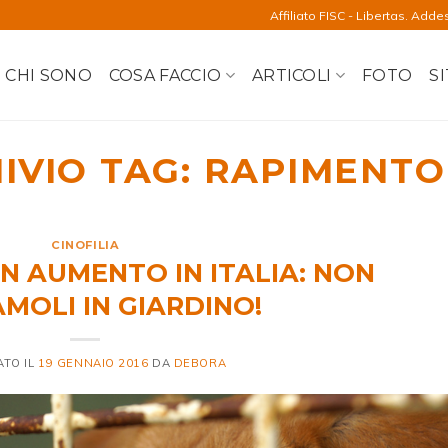
Affiliato FISC - Libertas. Adde
CHI SONO
COSA FACCIO
ARTICOLI
FOTO
SI
IVIO TAG:
RAPIMENTO
CINOFILIA
 IN AUMENTO IN ITALIA: NON
AMOLI IN GIARDINO!
ATO IL
19 GENNAIO 2016
DA
DEBORA