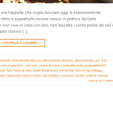
mi ma l’appello che voglio lanciare oggi è estremamente
etto e soprattutto essere messo in pratica, da tutte
n vive in casa con loro: non lasciate i vostri pelosi da soli 
 gatti stanno […]
CONTINUA A LEGGERE
→
vamenti
,
allevamenti abusivi
,
allevamenti intensivi
,
allevamento
,
asl
,
ASL
,
cani in giardino
,
cani soli
,
carne di cane
,
combattimenti
,
combattimenti
ucia
,
furti
,
furto di cani
,
Italia
,
lombardia
,
microchip
,
microchip obbligo
,
one
,
relazione cane e uomo
,
riproduttori
,
sanzioni
,
sicilia
,
umbria
,
veneto
,
Lascia un comm