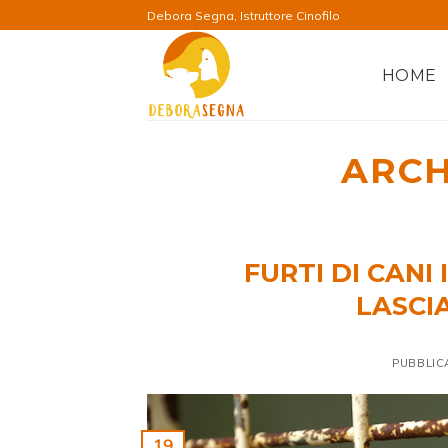
Salta
Debora Segna, Istruttore Cinofilo
ai
contenuti
HOME
ARCH
FURTI DI CANI
LASCI
PUBBLIC
19