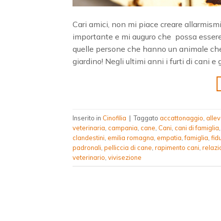
Cari amici, non mi piace creare allarmis
importante e mi auguro che possa essere l
quelle persone che hanno un animale che no
giardino! Negli ultimi anni i furti di cani e
Inserito in
Cinofilia
|
Taggato
accattonaggio
,
alle
veterinaria
,
campania
,
cane
,
Cani
,
cani di famiglia
clandestini
,
emilia romagna
,
empatia
,
famiglia
,
fid
padronali
,
pelliccia di cane
,
rapimento cani
,
relazi
veterinario
,
vivisezione