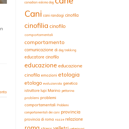
cane
canadian eskimo dog
Cani
cinofila
cani randagi
cinofilia
cinofilo
in
comportamentali
comportamento
comunicazione
di
dog trekking
educatore cinofilo
educazione
educazione
etologia
cinofila
emozioni
etologo
genetica
evoluzionista
Marino
istruttore
lupi
pettorina
ento
problemi
problemi
comportamentali
Problemi
provincia
comportamentali dei cani
relazione
provincia di roma
razze
roma
velletri
stress
veterinari