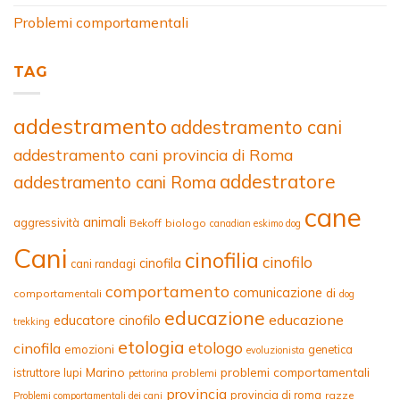
Problemi comportamentali
TAG
addestramento
addestramento cani
addestramento cani provincia di Roma
addestratore
addestramento cani Roma
cane
animali
aggressività
Bekoff
biologo
canadian eskimo dog
Cani
cinofilia
cinofilo
cinofila
cani randagi
comportamento
comunicazione
di
comportamentali
dog
educazione
educazione
educatore cinofilo
trekking
etologia
etologo
cinofila
emozioni
genetica
evoluzionista
Marino
problemi comportamentali
istruttore
lupi
problemi
pettorina
provincia
provincia di roma
razze
Problemi comportamentali dei cani