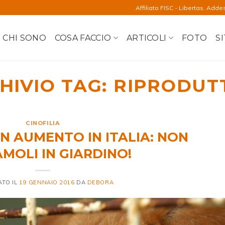
Affiliato FISC - Libertas. Adde
CHI SONO
COSA FACCIO
ARTICOLI
FOTO
SI
HIVIO TAG:
RIPRODUT
CINOFILIA
 IN AUMENTO IN ITALIA: NON
AMOLI IN GIARDINO!
ATO IL
19 GENNAIO 2016
DA
DEBORA