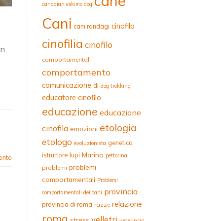
cane
canadian eskimo dog
Cani
cinofila
cani randagi
cinofilia
cinofilo
in
comportamentali
comportamento
comunicazione
di
dog trekking
educatore cinofilo
educazione
educazione
etologia
cinofila
emozioni
etologo
genetica
evoluzionista
Marino
istruttore
lupi
pettorina
ento
problemi
problemi
comportamentali
Problemi
provincia
comportamentali dei cani
relazione
provincia di roma
razze
roma
velletri
stress
veterinari