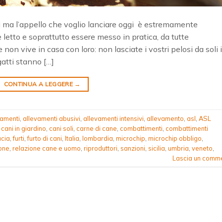
mi ma l’appello che voglio lanciare oggi è estremamente
etto e soprattutto essere messo in pratica, da tutte
n vive in casa con loro: non lasciate i vostri pelosi da soli 
 gatti stanno […]
CONTINUA A LEGGERE
→
vamenti
,
allevamenti abusivi
,
allevamenti intensivi
,
allevamento
,
asl
,
ASL
,
cani in giardino
,
cani soli
,
carne di cane
,
combattimenti
,
combattimenti
ucia
,
furti
,
furto di cani
,
Italia
,
lombardia
,
microchip
,
microchip obbligo
,
one
,
relazione cane e uomo
,
riproduttori
,
sanzioni
,
sicilia
,
umbria
,
veneto
,
Lascia un comm