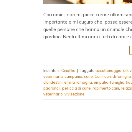
Cari amici, non mi piace creare allarmis
importante e mi auguro che possa essere l
quelle persone che hanno un animale che no
giardino! Negli ultimi anni i furti di cani e
Inserito in
Cinofilia
|
Taggato
accattonaggio
,
alle
veterinaria
,
campania
,
cane
,
Cani
,
cani di famiglia
clandestini
,
emilia romagna
,
empatia
,
famiglia
,
fid
padronali
,
pelliccia di cane
,
rapimento cani
,
relazi
veterinario
,
vivisezione