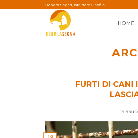
Salta
Debora Segna, Istruttore Cinofilo
ai
contenuti
HOME
ARC
FURTI DI CANI
LASCI
PUBBLIC
19