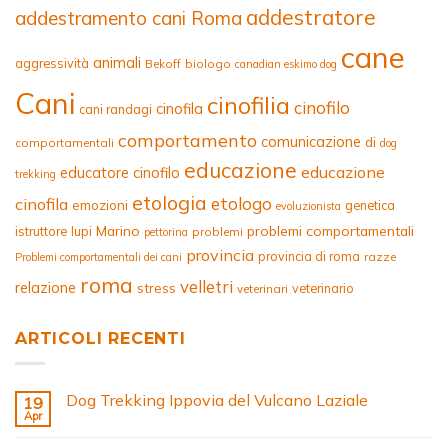
addestratore
addestramento cani Roma
cane
animali
aggressività
Bekoff
biologo
canadian eskimo dog
Cani
cinofilia
cinofilo
cinofila
cani randagi
comportamento
comunicazione
di
comportamentali
dog
educazione
educazione
educatore cinofilo
trekking
etologia
etologo
cinofila
emozioni
genetica
evoluzionista
Marino
problemi comportamentali
istruttore
lupi
problemi
pettorina
provincia
provincia di roma
razze
Problemi comportamentali dei cani
roma
velletri
relazione
stress
veterinario
veterinari
ARTICOLI RECENTI
Dog Trekking Ippovia del Vulcano Laziale
19
Apr