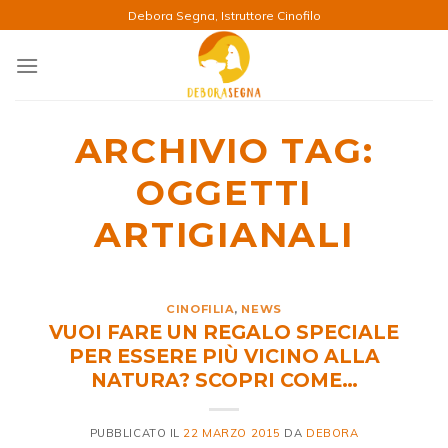
Salta
Debora Segna, Istruttore Cinofilo
ai
contenuti
ARCHIVIO TAG:
OGGETTI
ARTIGIANALI
CINOFILIA
,
NEWS
VUOI FARE UN REGALO SPECIALE
PER ESSERE PIÙ VICINO ALLA
NATURA? SCOPRI COME…
PUBBLICATO IL
22 MARZO 2015
DA
DEBORA