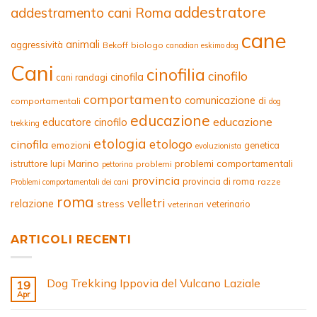
addestratore
addestramento cani Roma
cane
animali
aggressività
Bekoff
biologo
canadian eskimo dog
Cani
cinofilia
cinofilo
cinofila
cani randagi
comportamento
comunicazione
di
comportamentali
dog
educazione
educazione
educatore cinofilo
trekking
etologia
etologo
cinofila
emozioni
genetica
evoluzionista
Marino
problemi comportamentali
istruttore
lupi
problemi
pettorina
provincia
provincia di roma
razze
Problemi comportamentali dei cani
roma
velletri
relazione
stress
veterinario
veterinari
ARTICOLI RECENTI
Dog Trekking Ippovia del Vulcano Laziale
19
Apr