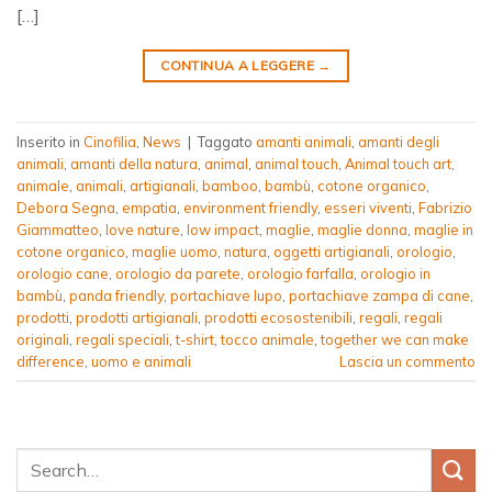
[…]
CONTINUA A LEGGERE
→
Inserito in
Cinofilia
,
News
|
Taggato
amanti animali
,
amanti degli
animali
,
amanti della natura
,
animal
,
animal touch
,
Animal touch art
,
animale
,
animali
,
artigianali
,
bamboo
,
bambù
,
cotone organico
,
Debora Segna
,
empatia
,
environment friendly
,
esseri viventi
,
Fabrizio
Giammatteo
,
love nature
,
low impact
,
maglie
,
maglie donna
,
maglie in
cotone organico
,
maglie uomo
,
natura
,
oggetti artigianali
,
orologio
,
orologio cane
,
orologio da parete
,
orologio farfalla
,
orologio in
bambù
,
panda friendly
,
portachiave lupo
,
portachiave zampa di cane
,
prodotti
,
prodotti artigianali
,
prodotti ecosostenibili
,
regali
,
regali
originali
,
regali speciali
,
t-shirt
,
tocco animale
,
together we can make
difference
,
uomo e animali
Lascia un commento