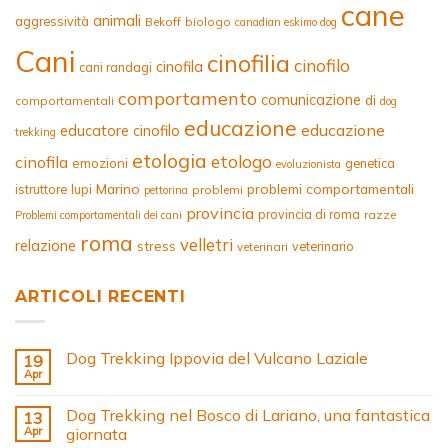
cane
animali
aggressività
Bekoff
biologo
canadian eskimo dog
Cani
cinofilia
cinofilo
cinofila
cani randagi
comportamento
comunicazione
di
comportamentali
dog
educazione
educazione
educatore cinofilo
trekking
etologia
etologo
cinofila
emozioni
genetica
evoluzionista
Marino
problemi comportamentali
istruttore
lupi
problemi
pettorina
provincia
provincia di roma
razze
Problemi comportamentali dei cani
roma
velletri
relazione
stress
veterinario
veterinari
ARTICOLI RECENTI
Dog Trekking Ippovia del Vulcano Laziale
19
Apr
Dog Trekking nel Bosco di Lariano, una fantastica
13
Apr
giornata