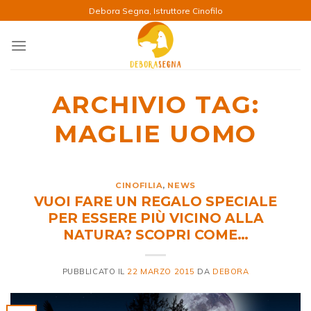
Salta
Debora Segna, Istruttore Cinofilo
ai
contenuti
ARCHIVIO TAG:
MAGLIE UOMO
CINOFILIA
,
NEWS
VUOI FARE UN REGALO SPECIALE
PER ESSERE PIÙ VICINO ALLA
NATURA? SCOPRI COME…
PUBBLICATO IL
22 MARZO 2015
DA
DEBORA