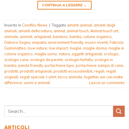
CONTINUA A LEGGERE
→
Inserito in
Cinofilia
,
News
|
Taggato
amanti animali
,
amanti degli
animali
,
amanti della natura
,
animal
,
animal touch
,
Animal touch art
,
animale
,
animali
,
artigianali
,
bamboo
,
bambù
,
cotone organico
,
Debora Segna
,
empatia
,
environment friendly
,
esseri viventi
,
Fabrizio
Giammatteo
,
love nature
,
low impact
,
maglie
,
maglie donna
,
maglie in
cotone organico
,
maglie uomo
,
natura
,
oggetti artigianali
,
orologio
,
orologio cane
,
orologio da parete
,
orologio farfalla
,
orologio in
bambù
,
panda friendly
,
portachiave lupo
,
portachiave zampa di cane
,
prodotti
,
prodotti artigianali
,
prodotti ecosostenibili
,
regali
,
regali
originali
,
regali speciali
,
t-shirt
,
tocco animale
,
together we can make
difference
,
uomo e animali
Lascia un commento
ARTICOLI