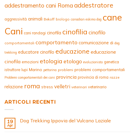
addestratore
addestramento cani Roma
cane
animali
aggressività
Bekoff
biologo
canadian eskimo dog
Cani
cinofilia
cinofilo
cinofila
cani randagi
comportamento
comunicazione
di
comportamentali
dog
educazione
educazione
educatore cinofilo
trekking
etologia
etologo
cinofila
emozioni
genetica
evoluzionista
Marino
problemi comportamentali
istruttore
lupi
problemi
pettorina
provincia
provincia di roma
razze
Problemi comportamentali dei cani
roma
velletri
relazione
stress
veterinario
veterinari
ARTICOLI RECENTI
Dog Trekking Ippovia del Vulcano Laziale
19
Apr