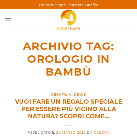
Salta
Debora Segna, Istruttore Cinofilo
ai
contenuti
ARCHIVIO TAG:
OROLOGIO IN
BAMBÙ
CINOFILIA
,
NEWS
VUOI FARE UN REGALO SPECIALE
PER ESSERE PIÙ VICINO ALLA
NATURA? SCOPRI COME…
PUBBLICATO IL
22 MARZO 2015
DA
DEBORA