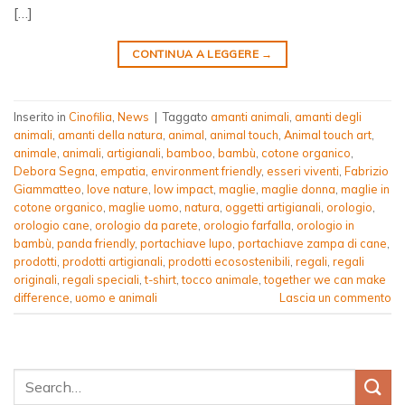
[…]
CONTINUA A LEGGERE
→
Inserito in
Cinofilia
,
News
|
Taggato
amanti animali
,
amanti degli
animali
,
amanti della natura
,
animal
,
animal touch
,
Animal touch art
,
animale
,
animali
,
artigianali
,
bamboo
,
bambù
,
cotone organico
,
Debora Segna
,
empatia
,
environment friendly
,
esseri viventi
,
Fabrizio
Giammatteo
,
love nature
,
low impact
,
maglie
,
maglie donna
,
maglie in
cotone organico
,
maglie uomo
,
natura
,
oggetti artigianali
,
orologio
,
orologio cane
,
orologio da parete
,
orologio farfalla
,
orologio in
bambù
,
panda friendly
,
portachiave lupo
,
portachiave zampa di cane
,
prodotti
,
prodotti artigianali
,
prodotti ecosostenibili
,
regali
,
regali
originali
,
regali speciali
,
t-shirt
,
tocco animale
,
together we can make
difference
,
uomo e animali
Lascia un commento