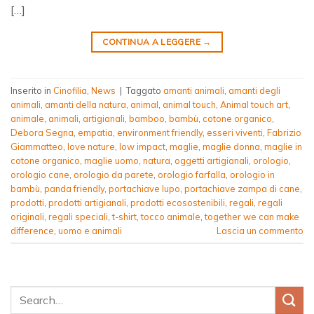
[…]
CONTINUA A LEGGERE
→
Inserito in
Cinofilia
,
News
|
Taggato
amanti animali
,
amanti degli
animali
,
amanti della natura
,
animal
,
animal touch
,
Animal touch art
,
animale
,
animali
,
artigianali
,
bamboo
,
bambù
,
cotone organico
,
Debora Segna
,
empatia
,
environment friendly
,
esseri viventi
,
Fabrizio
Giammatteo
,
love nature
,
low impact
,
maglie
,
maglie donna
,
maglie in
cotone organico
,
maglie uomo
,
natura
,
oggetti artigianali
,
orologio
,
orologio cane
,
orologio da parete
,
orologio farfalla
,
orologio in
bambù
,
panda friendly
,
portachiave lupo
,
portachiave zampa di cane
,
prodotti
,
prodotti artigianali
,
prodotti ecosostenibili
,
regali
,
regali
originali
,
regali speciali
,
t-shirt
,
tocco animale
,
together we can make
difference
,
uomo e animali
Lascia un commento