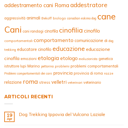
addestratore
addestramento cani Roma
cane
animali
aggressività
Bekoff
biologo
canadian eskimo dog
Cani
cinofilia
cinofilo
cinofila
cani randagi
comportamento
comunicazione
di
comportamentali
dog
educazione
educazione
educatore cinofilo
trekking
etologia
etologo
cinofila
emozioni
genetica
evoluzionista
Marino
problemi comportamentali
istruttore
lupi
problemi
pettorina
provincia
provincia di roma
razze
Problemi comportamentali dei cani
roma
velletri
relazione
stress
veterinario
veterinari
ARTICOLI RECENTI
Dog Trekking Ippovia del Vulcano Laziale
19
Apr