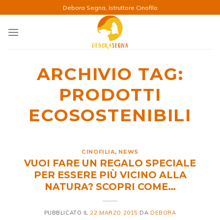
Salta
Debora Segna, Istruttore Cinofilo
ai
contenuti
ARCHIVIO TAG:
PRODOTTI
ECOSOSTENIBILI
CINOFILIA
,
NEWS
VUOI FARE UN REGALO SPECIALE
PER ESSERE PIÙ VICINO ALLA
NATURA? SCOPRI COME…
PUBBLICATO IL
22 MARZO 2015
DA
DEBORA