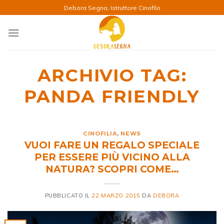
Salta
Debora Segna, Istruttore Cinofilo
ai
contenuti
ARCHIVIO TAG:
PANDA FRIENDLY
CINOFILIA
,
NEWS
VUOI FARE UN REGALO SPECIALE
PER ESSERE PIÙ VICINO ALLA
NATURA? SCOPRI COME…
PUBBLICATO IL
22 MARZO 2015
DA
DEBORA