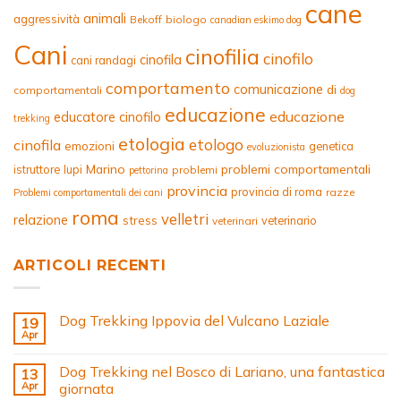
cane
animali
aggressività
Bekoff
biologo
canadian eskimo dog
Cani
cinofilia
cinofilo
cinofila
cani randagi
comportamento
comunicazione
di
comportamentali
dog
educazione
educazione
educatore cinofilo
trekking
etologia
etologo
cinofila
emozioni
genetica
evoluzionista
Marino
problemi comportamentali
istruttore
lupi
problemi
pettorina
provincia
provincia di roma
razze
Problemi comportamentali dei cani
roma
velletri
relazione
stress
veterinario
veterinari
ARTICOLI RECENTI
Dog Trekking Ippovia del Vulcano Laziale
19
Apr
Dog Trekking nel Bosco di Lariano, una fantastica
13
Apr
giornata