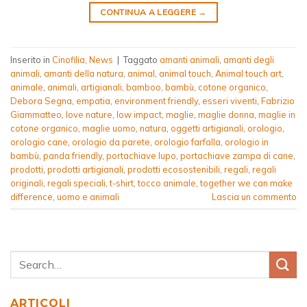
CONTINUA A LEGGERE
→
Inserito in
Cinofilia
,
News
|
Taggato
amanti animali
,
amanti degli
animali
,
amanti della natura
,
animal
,
animal touch
,
Animal touch art
,
animale
,
animali
,
artigianali
,
bamboo
,
bambù
,
cotone organico
,
Debora Segna
,
empatia
,
environment friendly
,
esseri viventi
,
Fabrizio
Giammatteo
,
love nature
,
low impact
,
maglie
,
maglie donna
,
maglie in
cotone organico
,
maglie uomo
,
natura
,
oggetti artigianali
,
orologio
,
orologio cane
,
orologio da parete
,
orologio farfalla
,
orologio in
bambù
,
panda friendly
,
portachiave lupo
,
portachiave zampa di cane
,
prodotti
,
prodotti artigianali
,
prodotti ecosostenibili
,
regali
,
regali
originali
,
regali speciali
,
t-shirt
,
tocco animale
,
together we can make
difference
,
uomo e animali
Lascia un commento
ARTICOLI