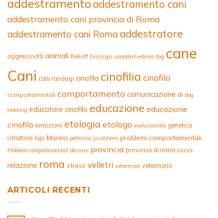
addestramento
addestramento cani
addestramento cani provincia di Roma
addestratore
addestramento cani Roma
cane
animali
aggressività
Bekoff
biologo
canadian eskimo dog
Cani
cinofilia
cinofilo
cinofila
cani randagi
comportamento
comunicazione
di
comportamentali
dog
educazione
educazione
educatore cinofilo
trekking
etologia
etologo
cinofila
emozioni
genetica
evoluzionista
Marino
problemi comportamentali
istruttore
lupi
problemi
pettorina
provincia
provincia di roma
razze
Problemi comportamentali dei cani
roma
velletri
relazione
stress
veterinario
veterinari
ARTICOLI RECENTI