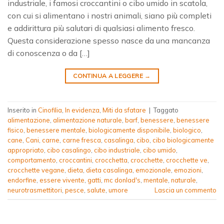
industriale, i famosi croccantini o cibo umido in scatola,
con cui si alimentano i nostri animali, siano più completi
e addirittura più salutari di qualsiasi alimento fresco.
Questa considerazione spesso nasce da una mancanza
di conoscenza o da […]
CONTINUA A LEGGERE
→
Inserito in
Cinofilia
,
In evidenza
,
Miti da sfatare
|
Taggato
alimentazione
,
alimentazione naturale
,
barf
,
benessere
,
benessere
fisico
,
benessere mentale
,
biologicamente disponibile
,
biologico
,
cane
,
Cani
,
carne
,
carne fresca
,
casalinga
,
cibo
,
cibo biologicamente
appropriato
,
cibo casalingo
,
cibo industriale
,
cibo umido
,
comportamento
,
croccantini
,
crocchetta
,
crocchette
,
crocchette ve
,
crocchette vegane
,
dieta
,
dieta casalinga
,
emozionale
,
emozioni
,
endorfine
,
essere vivente
,
gatti
,
mc donlad's
,
mentale
,
naturale
,
neurotrasmettitori
,
pesce
,
salute
,
umore
Lascia un commento