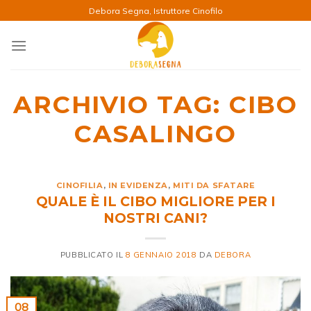
Salta
Debora Segna, Istruttore Cinofilo
ai
contenuti
ARCHIVIO TAG:
CIBO
CASALINGO
CINOFILIA
,
IN EVIDENZA
,
MITI DA SFATARE
QUALE È IL CIBO MIGLIORE PER I
NOSTRI CANI?
PUBBLICATO IL
8 GENNAIO 2018
DA
DEBORA
08