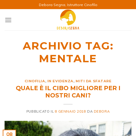
Salta
Debora Segna, Istruttore Cinofilo
ai
contenuti
ARCHIVIO TAG:
MENTALE
CINOFILIA
,
IN EVIDENZA
,
MITI DA SFATARE
QUALE È IL CIBO MIGLIORE PER I
NOSTRI CANI?
PUBBLICATO IL
8 GENNAIO 2018
DA
DEBORA
08