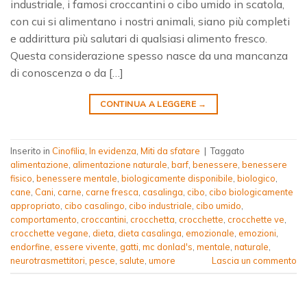
industriale, i famosi croccantini o cibo umido in scatola,
con cui si alimentano i nostri animali, siano più completi
e addirittura più salutari di qualsiasi alimento fresco.
Questa considerazione spesso nasce da una mancanza
di conoscenza o da […]
CONTINUA A LEGGERE
→
Inserito in
Cinofilia
,
In evidenza
,
Miti da sfatare
|
Taggato
alimentazione
,
alimentazione naturale
,
barf
,
benessere
,
benessere
fisico
,
benessere mentale
,
biologicamente disponibile
,
biologico
,
cane
,
Cani
,
carne
,
carne fresca
,
casalinga
,
cibo
,
cibo biologicamente
appropriato
,
cibo casalingo
,
cibo industriale
,
cibo umido
,
comportamento
,
croccantini
,
crocchetta
,
crocchette
,
crocchette ve
,
crocchette vegane
,
dieta
,
dieta casalinga
,
emozionale
,
emozioni
,
endorfine
,
essere vivente
,
gatti
,
mc donlad's
,
mentale
,
naturale
,
neurotrasmettitori
,
pesce
,
salute
,
umore
Lascia un commento