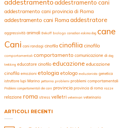
addestramento
addestramento cani
addestramento cani provincia di Roma
addestratore
addestramento cani Roma
cane
animali
aggressività
Bekoff
biologo
canadian eskimo dog
Cani
cinofilia
cinofilo
cinofila
cani randagi
comportamento
comunicazione
di
comportamentali
dog
educazione
educazione
educatore cinofilo
trekking
etologia
etologo
cinofila
emozioni
genetica
evoluzionista
Marino
problemi comportamentali
istruttore
lupi
problemi
pettorina
provincia
provincia di roma
razze
Problemi comportamentali dei cani
roma
velletri
relazione
stress
veterinario
veterinari
ARTICOLI RECENTI