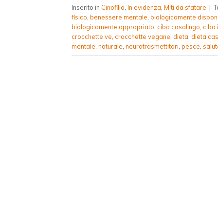
Inserito in
Cinofilia
,
In evidenza
,
Miti da sfatare
|
T
fisico
,
benessere mentale
,
biologicamente disponi
biologicamente appropriato
,
cibo casalingo
,
cibo 
crocchette ve
,
crocchette vegane
,
dieta
,
dieta ca
mentale
,
naturale
,
neurotrasmettitori
,
pesce
,
salut