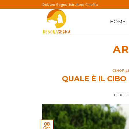
Salta
Debora Segna, Istruttore Cinofilo
ai
contenuti
HOME
AR
CINOFIL
QUALE È IL CIBO
PUBBLIC
08
Gen