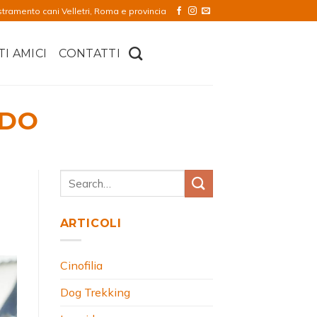
stramento cani Velletri, Roma e provincia
TI AMICI
CONTATTI
IDO
ARTICOLI
Cinofilia
Dog Trekking