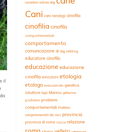
cane
canadian eskimo dog
Cani
cinofila
cani randagi
cinofilia
cinofilo
comportamentali
comportamento
comunicazione
di
dog trekking
educatore cinofilo
educazione
educazione
etologia
cinofila
emozioni
 il
etologo
genetica
evoluzionista
o
Marino
istruttore
lupi
pettorina
 da
problemi
problemi
comportamentali
Problemi
provincia
comportamentali dei cani
relazione
provincia di roma
razze
roma
velletri
stress
veterinari