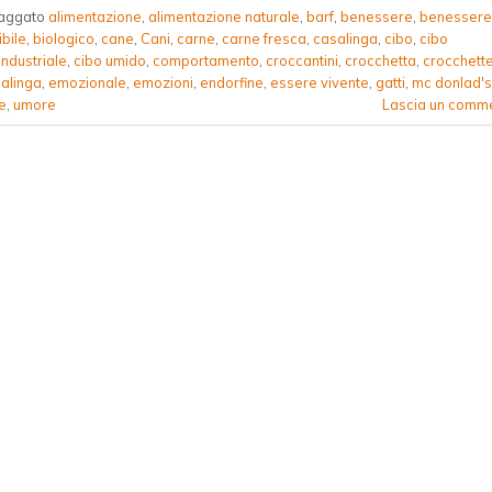
aggato
alimentazione
,
alimentazione naturale
,
barf
,
benessere
,
benessere
bile
,
biologico
,
cane
,
Cani
,
carne
,
carne fresca
,
casalinga
,
cibo
,
cibo
industriale
,
cibo umido
,
comportamento
,
croccantini
,
crocchetta
,
crocchett
salinga
,
emozionale
,
emozioni
,
endorfine
,
essere vivente
,
gatti
,
mc donlad's
e
,
umore
Lascia un comm