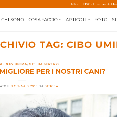
Affiliato FISC - Libertas. Adde
CHI SONO
COSA FACCIO
ARTICOLI
FOTO
SI
CHIVIO TAG:
CIBO UM
IA
,
IN EVIDENZA
,
MITI DA SFATARE
 MIGLIORE PER I NOSTRI CANI?
ATO IL
8 GENNAIO 2018
DA
DEBORA