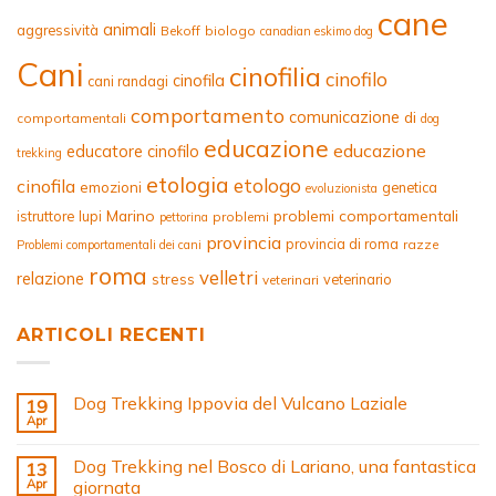
cane
animali
aggressività
Bekoff
biologo
canadian eskimo dog
Cani
cinofilia
cinofilo
cinofila
cani randagi
comportamento
comunicazione
di
comportamentali
dog
educazione
educazione
educatore cinofilo
trekking
etologia
etologo
cinofila
emozioni
genetica
evoluzionista
Marino
problemi comportamentali
istruttore
lupi
problemi
pettorina
provincia
provincia di roma
razze
Problemi comportamentali dei cani
roma
velletri
relazione
stress
veterinario
veterinari
ARTICOLI RECENTI
Dog Trekking Ippovia del Vulcano Laziale
19
Apr
Dog Trekking nel Bosco di Lariano, una fantastica
13
Apr
giornata