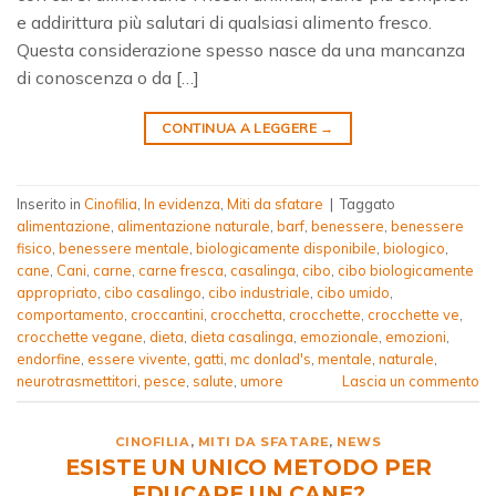
e addirittura più salutari di qualsiasi alimento fresco.
Questa considerazione spesso nasce da una mancanza
di conoscenza o da […]
CONTINUA A LEGGERE
→
Inserito in
Cinofilia
,
In evidenza
,
Miti da sfatare
|
Taggato
alimentazione
,
alimentazione naturale
,
barf
,
benessere
,
benessere
fisico
,
benessere mentale
,
biologicamente disponibile
,
biologico
,
cane
,
Cani
,
carne
,
carne fresca
,
casalinga
,
cibo
,
cibo biologicamente
appropriato
,
cibo casalingo
,
cibo industriale
,
cibo umido
,
comportamento
,
croccantini
,
crocchetta
,
crocchette
,
crocchette ve
,
crocchette vegane
,
dieta
,
dieta casalinga
,
emozionale
,
emozioni
,
endorfine
,
essere vivente
,
gatti
,
mc donlad's
,
mentale
,
naturale
,
neurotrasmettitori
,
pesce
,
salute
,
umore
Lascia un commento
CINOFILIA
,
MITI DA SFATARE
,
NEWS
ESISTE UN UNICO METODO PER
EDUCARE UN CANE?