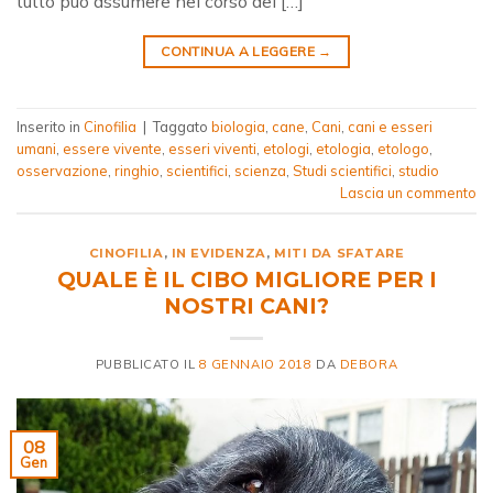
tutto può assumere nel corso del […]
CONTINUA A LEGGERE
→
Inserito in
Cinofilia
|
Taggato
biologia
,
cane
,
Cani
,
cani e esseri
umani
,
essere vivente
,
esseri viventi
,
etologi
,
etologia
,
etologo
,
osservazione
,
ringhio
,
scientifici
,
scienza
,
Studi scientifici
,
studio
Lascia un commento
CINOFILIA
,
IN EVIDENZA
,
MITI DA SFATARE
QUALE È IL CIBO MIGLIORE PER I
NOSTRI CANI?
PUBBLICATO IL
8 GENNAIO 2018
DA
DEBORA
08
Gen