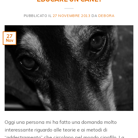
PUBBLICATO IL
27 NOVEMBRE 2013
DA
DEBORA
27
Nov
Oggi una persona mi ha fatto una domanda molto
interessante riguardo alle teorie e ai metodi di
“addestramento” che circolano nel mondo cinofilo. La