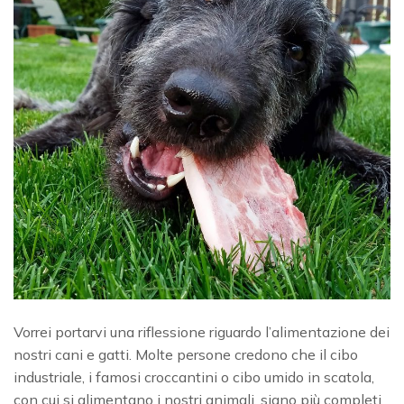
Vorrei portarvi una riflessione riguardo l’alimentazione dei
nostri cani e gatti. Molte persone credono che il cibo
industriale, i famosi croccantini o cibo umido in scatola,
con cui si alimentano i nostri animali, siano più completi