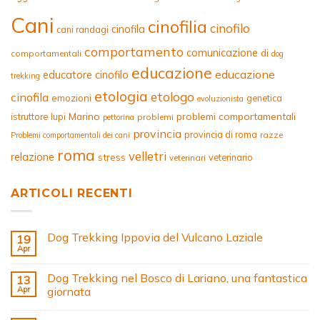
Cani
cinofilia
cinofilo
cinofila
cani randagi
comportamento
comunicazione
di
comportamentali
dog
educazione
educazione
educatore cinofilo
trekking
etologia
etologo
cinofila
emozioni
genetica
evoluzionista
Marino
problemi comportamentali
istruttore
lupi
problemi
pettorina
provincia
provincia di roma
razze
Problemi comportamentali dei cani
roma
velletri
relazione
stress
veterinario
veterinari
ARTICOLI RECENTI
Dog Trekking Ippovia del Vulcano Laziale
19
Apr
Dog Trekking nel Bosco di Lariano, una fantastica
13
Apr
giornata