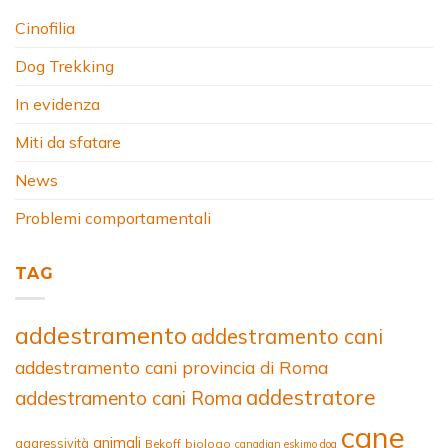
Cinofilia
Dog Trekking
In evidenza
Miti da sfatare
News
Problemi comportamentali
TAG
addestramento
addestramento cani
addestramento cani provincia di Roma
addestratore
addestramento cani Roma
cane
animali
aggressività
Bekoff
biologo
canadian eskimo dog