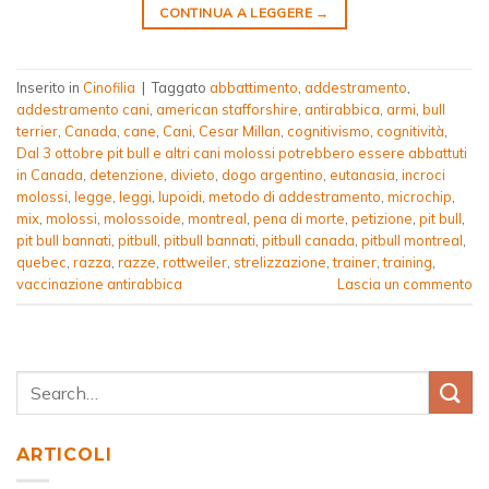
CONTINUA A LEGGERE
→
Inserito in
Cinofilia
|
Taggato
abbattimento
,
addestramento
,
addestramento cani
,
american stafforshire
,
antirabbica
,
armi
,
bull
terrier
,
Canada
,
cane
,
Cani
,
Cesar Millan
,
cognitivismo
,
cognitività
,
Dal 3 ottobre pit bull e altri cani molossi potrebbero essere abbattuti
in Canada
,
detenzione
,
divieto
,
dogo argentino
,
eutanasia
,
incroci
molossi
,
legge
,
leggi
,
lupoidi
,
metodo di addestramento
,
microchip
,
mix
,
molossi
,
molossoide
,
montreal
,
pena di morte
,
petizione
,
pit bull
,
pit bull bannati
,
pitbull
,
pitbull bannati
,
pitbull canada
,
pitbull montreal
,
quebec
,
razza
,
razze
,
rottweiler
,
strelizzazione
,
trainer
,
training
,
vaccinazione antirabbica
Lascia un commento
ARTICOLI