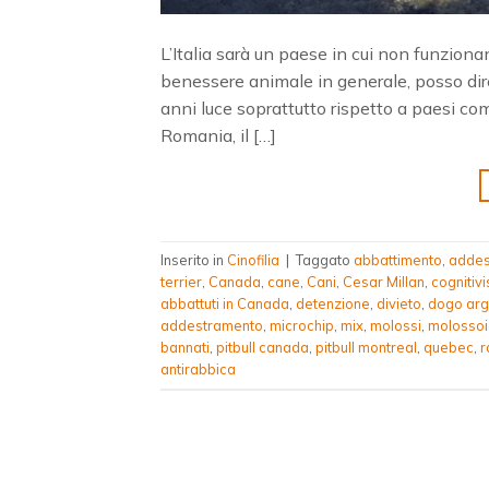
L’Italia sarà un paese in cui non funziona
benessere animale in generale, posso dir
anni luce soprattutto rispetto a paesi come:
Romania, il […]
Inserito in
Cinofilia
|
Taggato
abbattimento
,
addes
terrier
,
Canada
,
cane
,
Cani
,
Cesar Millan
,
cognitiv
abbattuti in Canada
,
detenzione
,
divieto
,
dogo arg
addestramento
,
microchip
,
mix
,
molossi
,
molosso
bannati
,
pitbull canada
,
pitbull montreal
,
quebec
,
r
antirabbica