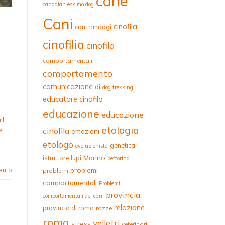
cane
canadian eskimo dog
Cani
cinofila
cani randagi
cinofilia
cinofilo
comportamentali
comportamento
comunicazione
di
dog trekking
educatore cinofilo
educazione
educazione
ll
etologia
cinofila
e
emozioni
etologo
genetica
evoluzionista
l
Marino
istruttore
lupi
pettorina
problemi
ento
problemi
comportamentali
Problemi
provincia
comportamentali dei cani
relazione
provincia di roma
razze
roma
velletri
stress
veterinari