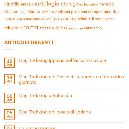
etologia
etologo
cinofila
emozioni
genetica
evoluzionista
Marino
problemi comportamentali
istruttore
lupi
problemi
pettorina
provincia
provincia di roma
razze
Problemi comportamentali dei cani
roma
velletri
relazione
stress
veterinario
veterinari
ARTICOLI RECENTI
Dog Trekking Ippovia del Vulcano Laziale
19
Apr
Dog Trekking nel Bosco di Lariano, una fantastica
13
Apr
giornata
Dog Trekking a Sabaudia
05
Apr
Dog Trekking nel bosco di Lariano
05
Apr
La Processionaria
04