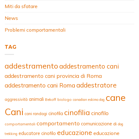
Miti da sfatare
News
Problemi comportamentali
TAG
addestramento
addestramento cani
addestramento cani provincia di Roma
addestratore
addestramento cani Roma
cane
animali
aggressività
Bekoff
biologo
canadian eskimo dog
Cani
cinofilia
cinofilo
cinofila
cani randagi
comportamento
comunicazione
di
comportamentali
dog
educazione
educazione
educatore cinofilo
trekking