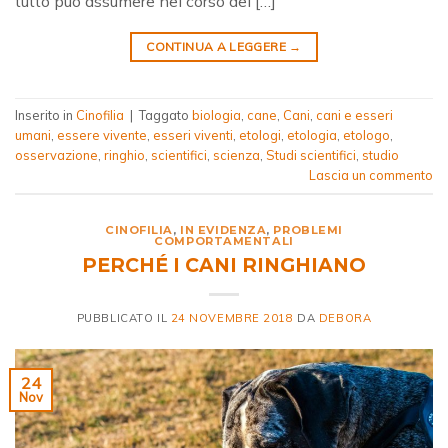
tutto può assumere nel corso del […]
CONTINUA A LEGGERE
→
Inserito in
Cinofilia
|
Taggato
biologia
,
cane
,
Cani
,
cani e esseri
umani
,
essere vivente
,
esseri viventi
,
etologi
,
etologia
,
etologo
,
osservazione
,
ringhio
,
scientifici
,
scienza
,
Studi scientifici
,
studio
Lascia un commento
CINOFILIA
,
IN EVIDENZA
,
PROBLEMI
COMPORTAMENTALI
PERCHÉ I CANI RINGHIANO
PUBBLICATO IL
24 NOVEMBRE 2018
DA
DEBORA
24
Nov