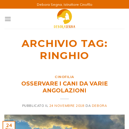
Salta
Debora Segna, Istruttore Cinofilo
ai
contenuti
ARCHIVIO TAG:
RINGHIO
CINOFILIA
OSSERVARE I CANI DA VARIE
ANGOLAZIONI
PUBBLICATO IL
24 NOVEMBRE 2018
DA
DEBORA
24