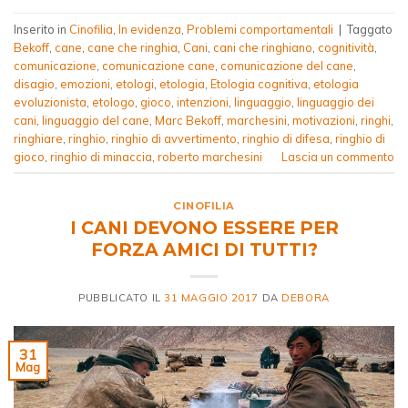
Inserito in
Cinofilia
,
In evidenza
,
Problemi comportamentali
|
Taggato
Bekoff
,
cane
,
cane che ringhia
,
Cani
,
cani che ringhiano
,
cognitività
,
comunicazione
,
comunicazione cane
,
comunicazione del cane
,
disagio
,
emozioni
,
etologi
,
etologia
,
Etologia cognitiva
,
etologia
evoluzionista
,
etologo
,
gioco
,
intenzioni
,
linguaggio
,
linguaggio dei
cani
,
linguaggio del cane
,
Marc Bekoff
,
marchesini
,
motivazioni
,
ringhi
,
ringhiare
,
ringhio
,
ringhio di avvertimento
,
ringhio di difesa
,
ringhio di
gioco
,
ringhio di minaccia
,
roberto marchesini
Lascia un commento
CINOFILIA
I CANI DEVONO ESSERE PER
FORZA AMICI DI TUTTI?
PUBBLICATO IL
31 MAGGIO 2017
DA
DEBORA
31
Mag