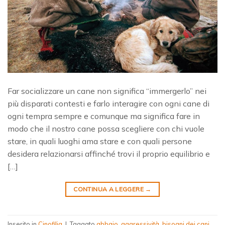
Far socializzare un cane non significa “immergerlo” nei
più disparati contesti e farlo interagire con ogni cane di
ogni tempra sempre e comunque ma significa fare in
modo che il nostro cane possa scegliere con chi vuole
stare, in quali luoghi ama stare e con quali persone
desidera relazionarsi affinché trovi il proprio equilibrio e
[…]
CONTINUA A LEGGERE
→
Inserito in
Cinofilia
|
Taggato
abbaio
,
aggressività
,
bisogni dei cani
,