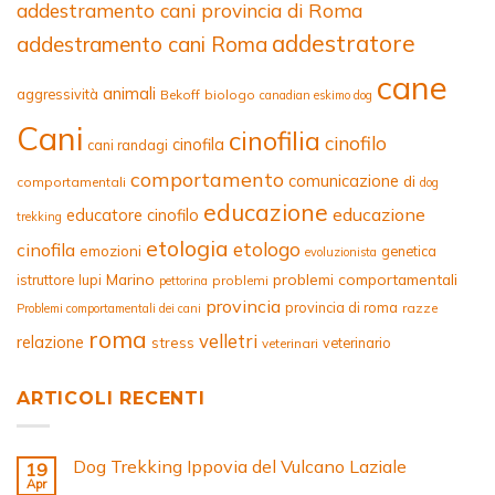
addestramento cani provincia di Roma
addestratore
addestramento cani Roma
cane
animali
aggressività
Bekoff
biologo
canadian eskimo dog
Cani
cinofilia
cinofilo
cinofila
cani randagi
comportamento
comunicazione
di
comportamentali
dog
educazione
educazione
educatore cinofilo
trekking
etologia
etologo
cinofila
emozioni
genetica
evoluzionista
Marino
problemi comportamentali
istruttore
lupi
problemi
pettorina
provincia
provincia di roma
razze
Problemi comportamentali dei cani
roma
velletri
relazione
stress
veterinario
veterinari
ARTICOLI RECENTI
Dog Trekking Ippovia del Vulcano Laziale
19
Apr