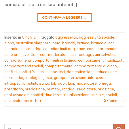
primordiali, tipici dei loro antenati […]
CONTINUA A LEGGERE
→
Inserito in
Cinofilia
|
Taggato
aggressività
,
aggressività sociale
,
alpha
,
australian shepherd
,
beta
,
branchi
,
branco
,
branco di cani
,
canadian eskimo dog
,
canadian inuit dog
,
cane
,
cane maremmano
,
cane primitivo
,
Cani
,
cani moderatori
,
cani randagi
,
cani selvatici
,
comportamenti
,
comportamenti di branco
,
comportamenti ritualizzati
,
comportamenti sociali
,
comportamento
,
comportamento di gioco
,
conflitti
,
conflitti fra cani
,
cospecifici
,
domesticazione
,
educazione
,
eskimo dog
,
etologia
,
gioco
,
gruppi
,
interazione
,
interazioni
,
intraspecifici
,
istinti
,
istinto
,
labrador
,
lupi
,
moderatore
,
omega
,
predatorio
,
predazione
,
primitivi
,
randagi
,
regolatore
,
relazione
,
risoluzione dei conflitti
,
ritualizzati
,
ritualizzazione
,
sociale
,
sociali
,
socievoli
,
specie
,
terrier
Commenti
2