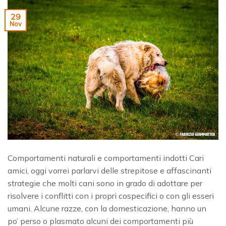
29
Nov
Comportamenti naturali e comportamenti indotti Cari
amici, oggi vorrei parlarvi delle strepitose e affascinanti
strategie che molti cani sono in grado di adottare per
risolvere i conflitti con i propri cospecifici o con gli esseri
umani. Alcune razze, con la domesticazione, hanno un
po’ perso o plasmato alcuni dei comportamenti più