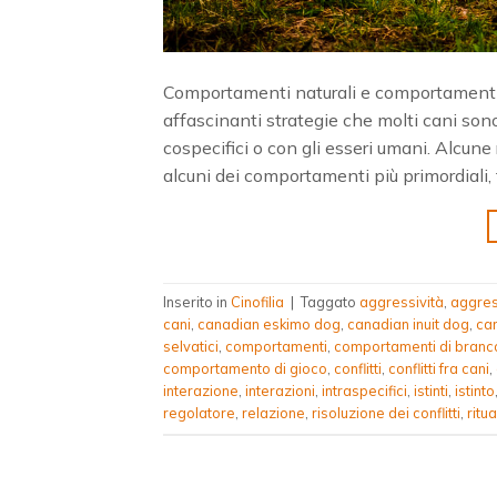
Comportamenti naturali e comportamenti in
affascinanti strategie che molti cani sono 
cospecifici o con gli esseri umani. Alcun
alcuni dei comportamenti più primordiali, t
Inserito in
Cinofilia
|
Taggato
aggressività
,
aggres
cani
,
canadian eskimo dog
,
canadian inuit dog
,
ca
selvatici
,
comportamenti
,
comportamenti di branc
comportamento di gioco
,
conflitti
,
conflitti fra cani
,
interazione
,
interazioni
,
intraspecifici
,
istinti
,
istinto
regolatore
,
relazione
,
risoluzione dei conflitti
,
ritua