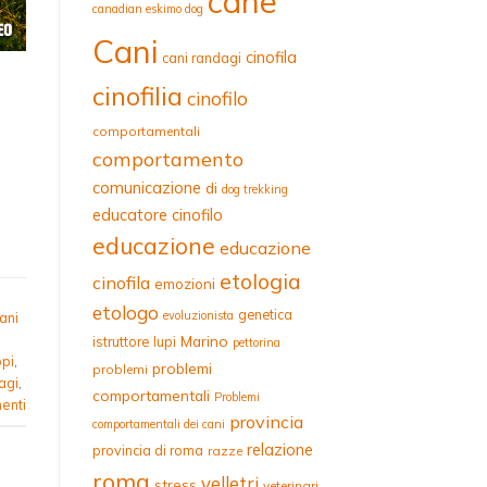
cane
canadian eskimo dog
Cani
cinofila
cani randagi
cinofilia
cinofilo
comportamentali
comportamento
comunicazione
di
dog trekking
educatore cinofilo
educazione
educazione
etologia
cinofila
emozioni
etologo
genetica
evoluzionista
ani
Marino
istruttore
lupi
pettorina
pi
,
problemi
problemi
agi
,
comportamentali
Problemi
nti
provincia
comportamentali dei cani
relazione
provincia di roma
razze
roma
velletri
stress
veterinari