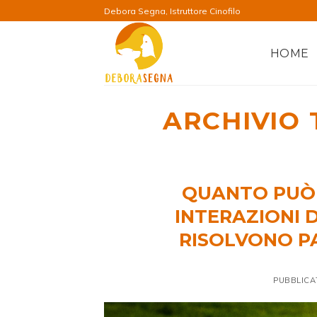
Salta
Debora Segna, Istruttore Cinofilo
ai
contenuti
HOME
ARCHIVIO 
QUANTO PUÒ 
INTERAZIONI D
RISOLVONO PA
PUBBLICA