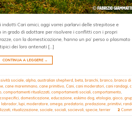
dotti Cari amici, oggi vorrei parlarvi delle strepitose e
in grado di adottare per risolvere i conflitti con i propri
e razze, con la domesticazione, hanno un po’ perso o plasmato
ipici dei loro antenati […]
CONTINUA A LEGGERE
→
sività sociale
,
alpha
,
australian shepherd
,
beta
,
branchi
,
branco
,
branco di
ne
,
cane maremmano
,
cane primitivo
,
Cani
,
cani moderatori
,
cani randagi
,
c
o
,
comportamenti ritualizzati
,
comportamenti sociali
,
comportamento
,
cospecifici
,
domesticazione
,
educazione
,
eskimo dog
,
etologia
,
gioco
,
grup
,
labrador
,
lupi
,
moderatore
,
omega
,
predatorio
,
predazione
,
primitivi
,
rand
lizzati
,
ritualizzazione
,
sociale
,
sociali
,
socievoli
,
specie
,
terrier
Comme
2