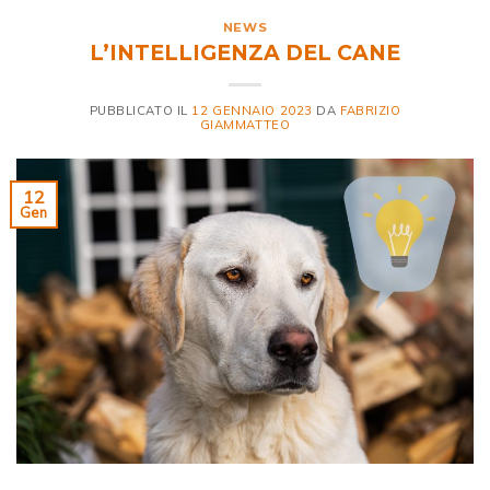
NEWS
L’INTELLIGENZA DEL CANE
PUBBLICATO IL
12 GENNAIO 2023
DA
FABRIZIO
GIAMMATTEO
12
Gen