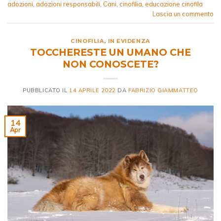
adozioni
,
adozioni responsabili
,
Cani
,
cinofilia
,
educazione cinofila
Lascia un commento
CINOFILIA
,
IN EVIDENZA
TOCCHERESTE UN UMANO CHE
NON CONOSCETE?
PUBBLICATO IL
14 APRILE 2022
DA
FABRIZIO GIAMMATTEO
14
Apr