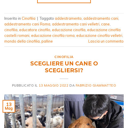
Inserito in
Cinofilia
|
Taggato
addestramento
,
addestramento cani
,
addestramento cani Roma
,
addestramento cani velletri
,
cane
,
cinofilia
,
educatore cinofilo
,
educazione cinofila
,
educazione cinofila
castelli romani
,
educazione cinofila roma
,
educazione cinofila velletri
,
mondo della cinofilia
,
palline
Lascia un commento
CINOFILIA
SCEGLIERE UN CANE O
SCEGLIERSI?
PUBBLICATO IL
13 MAGGIO 2022
DA
FABRIZIO GIAMMATTEO
13
Mag