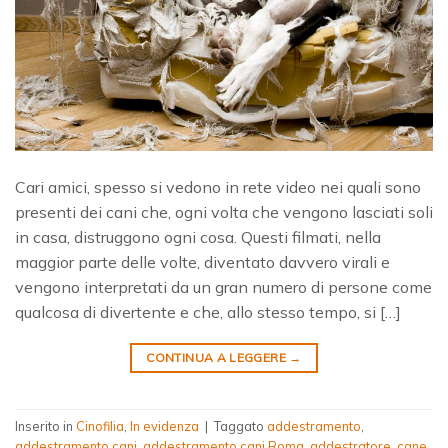
Cari amici, spesso si vedono in rete video nei quali sono
presenti dei cani che, ogni volta che vengono lasciati soli
in casa, distruggono ogni cosa. Questi filmati, nella
maggior parte delle volte, diventato davvero virali e
vengono interpretati da un gran numero di persone come
qualcosa di divertente e che, allo stesso tempo, si […]
CONTINUA A LEGGERE
→
Inserito in
Cinofilia
,
In evidenza
|
Taggato
addestramento
,
addestramento cani
,
addestramento cani Roma
,
addestratore
,
cane
,