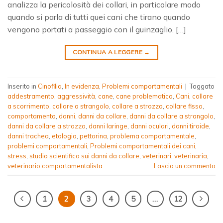
analizza la pericolosità dei collari, in particolare modo
quando si parla di tutti quei cani che tirano quando
vengono portati a passeggio con il guinzaglio. […]
CONTINUA A LEGGERE
→
Inserito in
Cinofilia
,
In evidenza
,
Problemi comportamentali
|
Taggato
addestramento
,
aggressività
,
cane
,
cane problematico
,
Cani
,
collare
a scorrimento
,
collare a strangolo
,
collare a strozzo
,
collare fisso
,
comportamento
,
danni
,
danni da collare
,
danni da collare a strangolo
,
danni da collare a strozzo
,
danni laringe
,
danni oculari
,
danni tiroide
,
danni trachea
,
etologia
,
pettorina
,
problema comportamentale
,
problemi comportamentali
,
Problemi comportamentali dei cani
,
stress
,
studio scientifico sui danni da collare
,
veterinari
,
veterinaria
,
veterinario comportamentalista
Lascia un commento
1
2
3
4
5
…
12