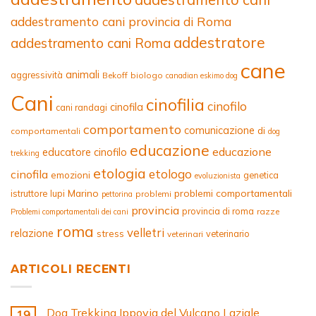
addestramento cani provincia di Roma
addestratore
addestramento cani Roma
cane
animali
aggressività
Bekoff
biologo
canadian eskimo dog
Cani
cinofilia
cinofilo
cinofila
cani randagi
comportamento
comunicazione
di
comportamentali
dog
educazione
educazione
educatore cinofilo
trekking
etologia
etologo
cinofila
emozioni
genetica
evoluzionista
Marino
problemi comportamentali
istruttore
lupi
problemi
pettorina
provincia
provincia di roma
razze
Problemi comportamentali dei cani
roma
velletri
relazione
stress
veterinario
veterinari
ARTICOLI RECENTI
Dog Trekking Ippovia del Vulcano Laziale
19