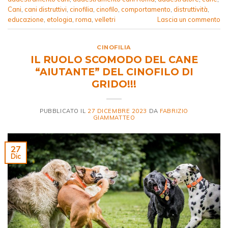
Cani
,
cani distruttivi
,
cinofilia
,
cinofilo
,
comportamento
,
distruttività
,
educazione
,
etologia
,
roma
,
velletri
Lascia un commento
CINOFILIA
IL RUOLO SCOMODO DEL CANE
“AIUTANTE” DEL CINOFILO DI
GRIDO!!!
PUBBLICATO IL
27 DICEMBRE 2023
DA
FABRIZIO
GIAMMATTEO
27
Dic