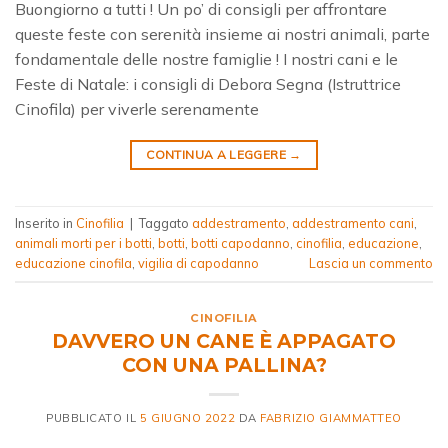
Buongiorno a tutti ! Un po’ di consigli per affrontare
queste feste con serenità insieme ai nostri animali, parte
fondamentale delle nostre famiglie ! I nostri cani e le
Feste di Natale: i consigli di Debora Segna (Istruttrice
Cinofila) per viverle serenamente
CONTINUA A LEGGERE
→
Inserito in
Cinofilia
|
Taggato
addestramento
,
addestramento cani
,
animali morti per i botti
,
botti
,
botti capodanno
,
cinofilia
,
educazione
,
educazione cinofila
,
vigilia di capodanno
Lascia un commento
CINOFILIA
DAVVERO UN CANE È APPAGATO
CON UNA PALLINA?
PUBBLICATO IL
5 GIUGNO 2022
DA
FABRIZIO GIAMMATTEO